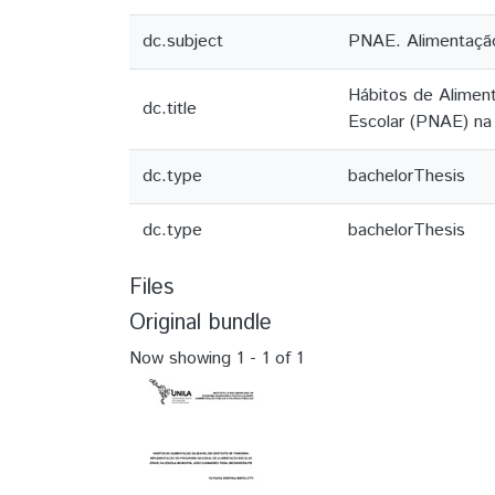
dc.subject
PNAE. Alimentação
Hábitos de Alimen
dc.title
Escolar (PNAE) na
dc.type
bachelorThesis
dc.type
bachelorThesis
Files
Original bundle
Now showing
1 - 1 of 1