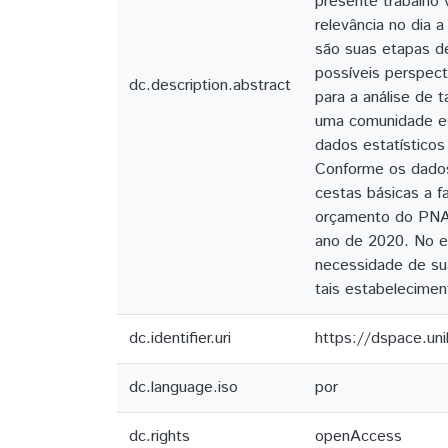
presente trabalho 
relevância no dia 
são suas etapas d
possíveis perspect
dc.description.abstract
para a análise de
uma comunidade esp
dados estatísticos
Conforme os dados
cestas básicas a f
orçamento do PNAE,
ano de 2020. No e
necessidade de su
tais estabelecime
dc.identifier.uri
https://dspace.un
dc.language.iso
por
dc.rights
openAccess