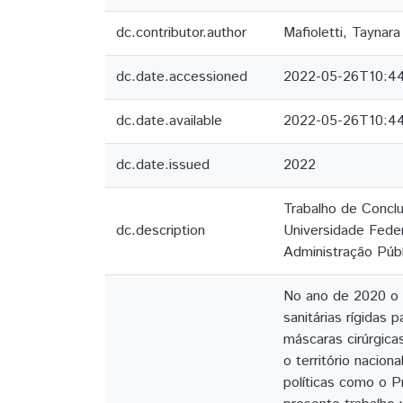
dc.contributor.author
Mafioletti, Taynara
dc.date.accessioned
2022-05-26T10:4
dc.date.available
2022-05-26T10:4
dc.date.issued
2022
Trabalho de Concl
dc.description
Universidade Feder
Administração Públi
No ano de 2020 o 
sanitárias rígidas
máscaras cirúrgica
o território nacio
políticas como o 