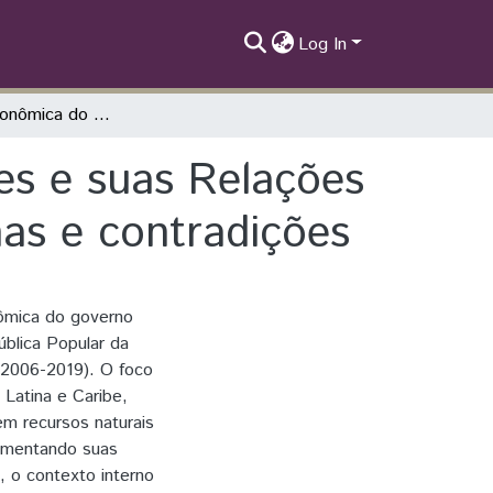
Log In
A Política Econômica do Governo de Morales e suas Relações com a China (2006-2019): Tendências, dilemas e contradições
es e suas Relações
mas e contradições
nômica do governo
ública Popular da
 (2006-2019). O foco
 Latina e Caribe,
em recursos naturais
limentando suas
, o contexto interno