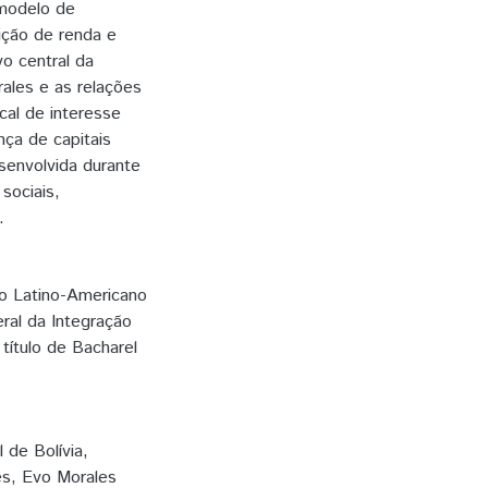
 modelo de
ição de renda e
o central da
ales e as relações
cal de interesse
ça de capitais
esenvolvida durante
sociais,
.
to Latino-Americano
ral da Integração
título de Bacharel
l de Bolívia
,
es
,
Evo Morales