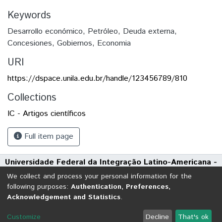
Keywords
Desarrollo económico
,
Petróleo
,
Deuda externa
,
Concesiones
,
Gobiernos
,
Economia
URI
https://dspace.unila.edu.br/handle/123456789/810
Collections
IC - Artigos científicos
Full item page
Universidade Federal da Integração Latino-Americana -
UNILA
We collect and process your personal information for the
Avenida Tarquínio Joslin dos Santos, 1000 - Polo Universitário
following purposes:
Authentication, Preferences,
Acknowledgement and Statistics
.
CEP: 85870-650 | Foz do Iguaçu - Paraná
DSpace software
copyright © 2002-2026
LYRASIS
Customize
Decline
That's ok