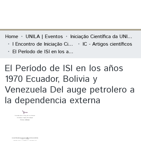
(current)
Log In
Communities & Collections
Home
UNILA | Eventos
Iniciação Científica da UNILA (IC)
I Encontro de Iniciação Científica e de Extensão da Unila "Conhecer e Transformar"
IC - Artigos científicos
All of DSpace
El Período de ISI en los años 1970 Ecuador, Bolivia y Venezuela Del auge petrolero a la dependencia externa
Statistics
El Período de ISI en los años
1970 Ecuador, Bolivia y
Venezuela Del auge petrolero a
la dependencia externa