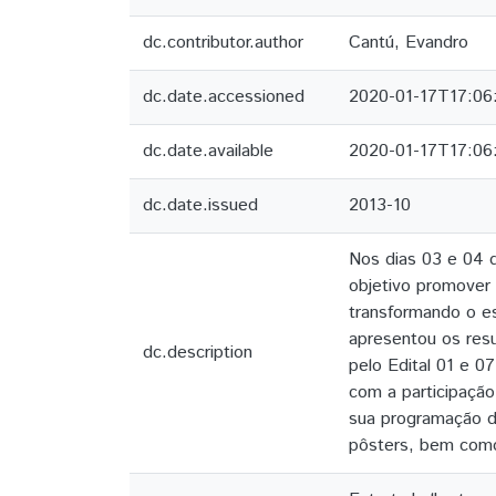
dc.contributor.author
Cantú, Evandro
dc.date.accessioned
2020-01-17T17:06
dc.date.available
2020-01-17T17:06
dc.date.issued
2013-10
Nos dias 03 e 04 
objetivo promover
transformando o e
apresentou os res
dc.description
pelo Edital 01 e 0
com a participaçã
sua programação d
pôsters, bem como 