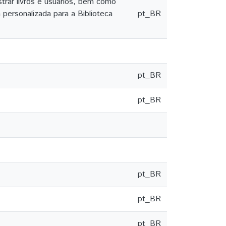
strar livros e usuários, bem como
 personalizada para a Biblioteca
pt_BR
pt_BR
pt_BR
pt_BR
pt_BR
pt_BR