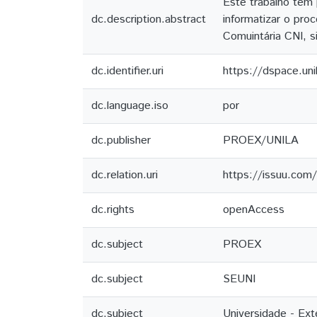
Este trabalho tem 
dc.description.abstract
informatizar o pro
Comuintária CNI, s
dc.identifier.uri
https://dspace.un
dc.language.iso
por
dc.publisher
PROEX/UNILA
dc.relation.uri
https://issuu.com
dc.rights
openAccess
dc.subject
PROEX
dc.subject
SEUNI
dc.subject
Universidade - Ex