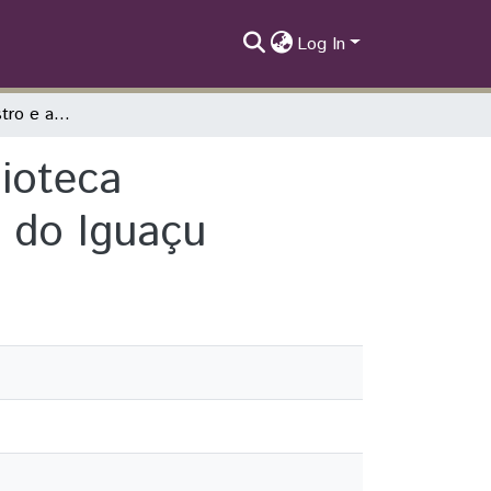
Log In
Sistema para cadastro e automação de Biblioteca Comunitária do Bairro Cidade Nova em Foz do Iguaçu
ioteca
 do Iguaçu