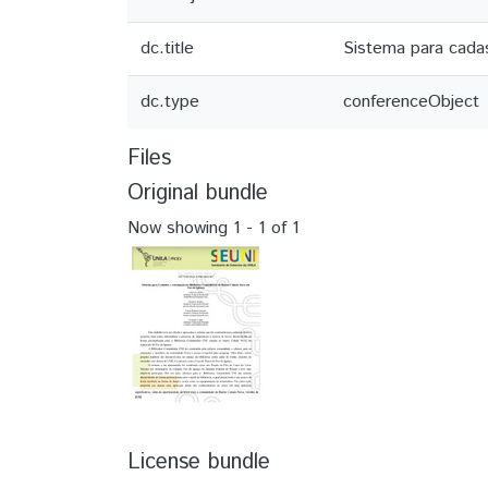
dc.title
Sistema para cada
dc.type
conferenceObject
Files
Original bundle
Now showing
1 - 1 of 1
License bundle