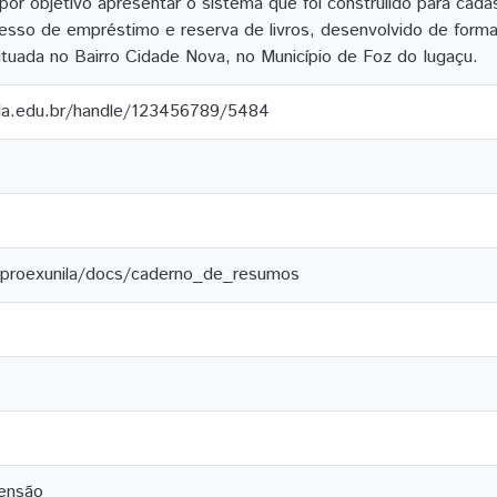
por objetivo apresentar o sistema que foi construiído para cada
cesso de empréstimo e reserva de livros, desenvolvido de forma
ituada no Bairro Cidade Nova, no Município de Foz do Iugaçu.
ila.edu.br/handle/123456789/5484
/proexunila/docs/caderno_de_resumos
tensão