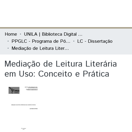
(current)
Log In
Communities & Collections
Home
UNILA | Biblioteca Digital de Dissertações e Teses
PPGLC - Programa de Pós-Graduação em Literatura Comparada
LC - Dissertação
All of DSpace
Mediação de Leitura Literária em Uso: Conceito e Prática
Statistics
Mediação de Leitura Literária
em Uso: Conceito e Prática