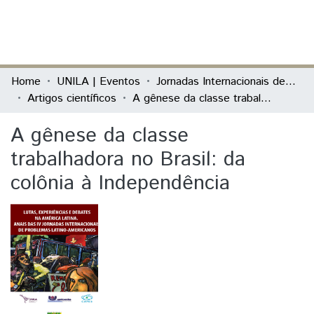
(current)
Log In
Communities & Collections
Home
UNILA | Eventos
Jornadas Internacionais de Problemas Latino-Americanos
Artigos científicos
A gênese da classe trabalhadora no Brasil: da colônia à Independência
All of DSpace
A gênese da classe
Statistics
trabalhadora no Brasil: da
colônia à Independência