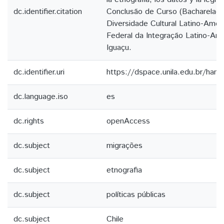
dc.identifier.citation
Conclusão de Curso (Bacharelado
Diversidade Cultural Latino-Amer
Federal da Integração Latino-Am
Iguaçu.
dc.identifier.uri
https://dspace.unila.edu.br/ha
dc.language.iso
es
dc.rights
openAccess
dc.subject
migrações
dc.subject
etnografia
dc.subject
políticas públicas
dc.subject
Chile