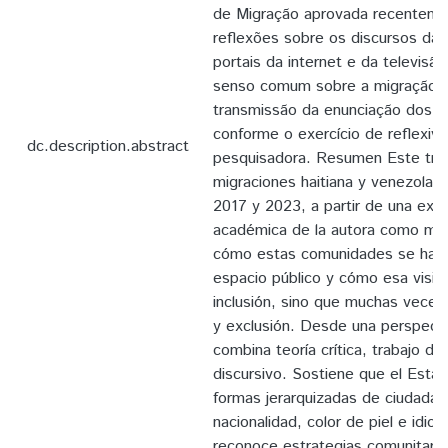
de Migração aprovada recentemen
reflexões sobre os discursos da 
portais da internet e da televis
senso comum sobre a migração, f
transmissão da enunciação dos su
conforme o exercício de reflexiv
dc.description.abstract
pesquisadora. Resumen Este traba
migraciones haitiana y venezolana
2017 y 2023, a partir de una expe
académica de la autora como mig
cómo estas comunidades se han vu
espacio público y cómo esa visibi
inclusión, sino que muchas veces 
y exclusión. Desde una perspecti
combina teoría crítica, trabajo de
discursivo. Sostiene que el Esta
formas jerarquizadas de ciudadan
nacionalidad, color de piel e idi
reconoce estrategias comunitaria