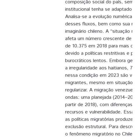
composição social do país, sem 
institucional tenha se adaptado
Analisa-se a evolução numérica, ter
desses fluxos, bem como sua re
imaginário chileno. A “situação mig
afeta um número crescente de p
de 10.375 em 2018 para mais d
devido a políticas restritivas e p
burocráticos lentos. Embora ger
a irregularidade aos haitianos, 
nessa condição em 2023 são ven
migrantes, mesmo em situação ir
regularizar. A migração venezuel
ondas: uma planejada (2014–2017)
partir de 2018), com diferenças s
recursos e vulnerabilidade. Essa 
as políticas migratórias produze
exclusão estrutural. Para descr
o fenômeno migratório no Chile, s