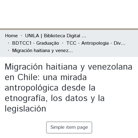
(current)
Log In
Communities & Collections
Home
UNILA | Biblioteca Digital de Trabalhos de Conclusão de Curso
BDTCC1 - Graduação
TCC - Antropologia - Diversidade Cultural Latino-Americana
All of DSpace
Migración haitiana y venezolana en Chile: una mirada antropológica desde la etnografía, los datos y la legislación
Statistics
Migración haitiana y venezolana
en Chile: una mirada
antropológica desde la
etnografía, los datos y la
legislación
Simple item page