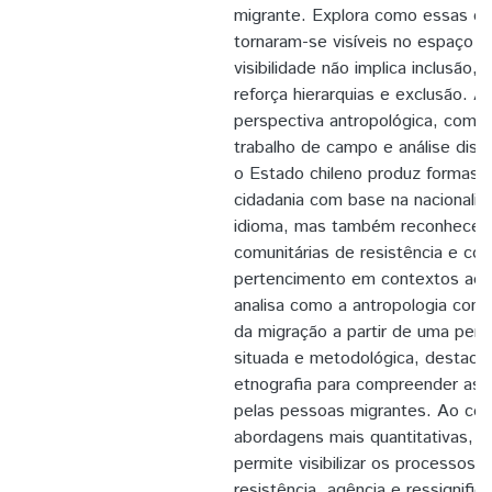
migrante. Explora como essas c
tornaram-se visíveis no espaço 
visibilidade não implica inclusão
reforça hierarquias e exclusão. A
perspectiva antropológica, combina
trabalho de campo e análise disc
o Estado chileno produz formas h
cidadania com base na nacionalid
idioma, mas também reconhece e
comunitárias de resistência e co
pertencimento em contextos ad
analisa como a antropologia contr
da migração a partir de uma persp
situada e metodológica, destaca
etnografia para compreender as e
pelas pessoas migrantes. Ao con
abordagens mais quantitativas, a
permite visibilizar os processos 
resistência, agência e ressignific