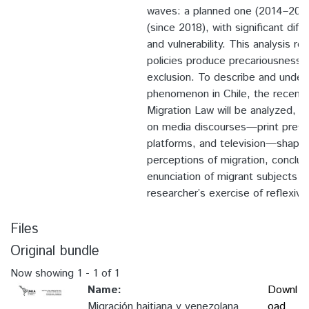
waves: a planned one (2014–2017
(since 2018), with significant dif
and vulnerability. This analysis r
policies produce precariousness a
exclusion. To describe and under
phenomenon in Chile, the recent
Migration Law will be analyzed, al
on media discourses—print press,
platforms, and television—shap
perceptions of migration, conclud
enunciation of migrant subjects 
researcher’s exercise of reflexivit
Files
Original bundle
Now showing
1 - 1 of 1
Name:
Downl
Migración haitiana y venezolana
oad