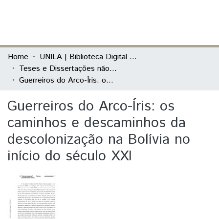
(current)
Log In
Communities & Collections
Home
UNILA | Biblioteca Digital de Dissertações e Teses
Teses e Dissertações não defendidas na Unila
All of DSpace
Guerreiros do Arco-Íris: os caminhos e descaminhos da descolonização na Bolívia no início do século XXI
Statistics
Guerreiros do Arco-Íris: os
caminhos e descaminhos da
descolonização na Bolívia no
início do século XXI