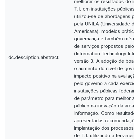
melhorar os resultados do ín
T.I. em instituições públicas 
utilizou-se de abordagens pr
pela UNILA (Universidade da 
Americana), modelos práticos
governança e também métric
de serviços propostos pelo m
(Information Technology Infras
dc.description.abstract
versão 3. A adoção de boas pr
o aumento do nível de gover
impacto positivo na avaliação
pelo governo a cada exercíci
instituições públicas federais
de parâmetro para melhor alo
público na inovação da área 
Informação. Como resultado d
apresentadas recomendações
implantação dos processos d
de T.I. utilizando a ferramenta