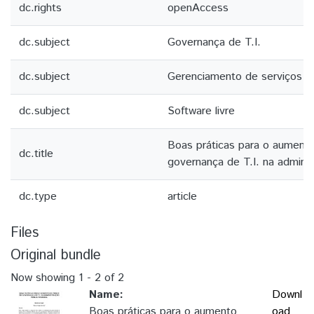
dc.rights
openAccess
dc.subject
Governança de T.I.
dc.subject
Gerenciamento de serviços de
dc.subject
Software livre
Boas práticas para o aumento
dc.title
governança de T.I. na adminis
dc.type
article
Files
Original bundle
Now showing
1 - 2 of 2
Name:
Downl
Boas práticas para o aumento
oad