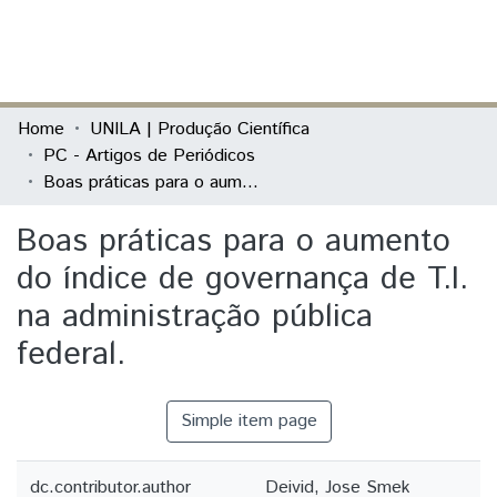
(current)
Log In
Communities & Collections
Home
UNILA | Produção Científica
PC - Artigos de Periódicos
All of DSpace
Boas práticas para o aumento do índice de governança de T.I. na administração pública federal.
Statistics
Boas práticas para o aumento
do índice de governança de T.I.
na administração pública
federal.
Simple item page
dc.contributor.author
Deivid, Jose Smek