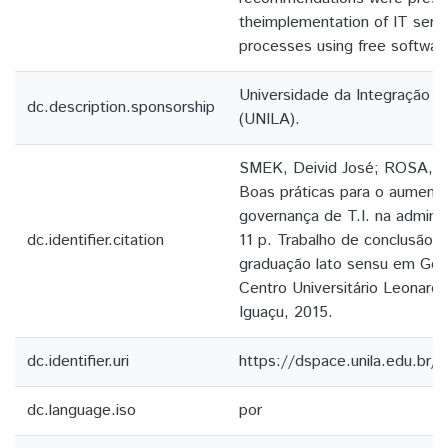
theimplementation of IT ser
processes using free softwar
Universidade da Integração L
dc.description.sponsorship
(UNILA).
SMEK, Deivid José; ROSA, M
Boas práticas para o aumento
governança de T.I. na adminis
dc.identifier.citation
11 p. Trabalho de conclusão 
graduação lato sensu em Gove
Centro Universitário Leonardo
Iguaçu, 2015.
dc.identifier.uri
https://dspace.unila.edu.br
dc.language.iso
por