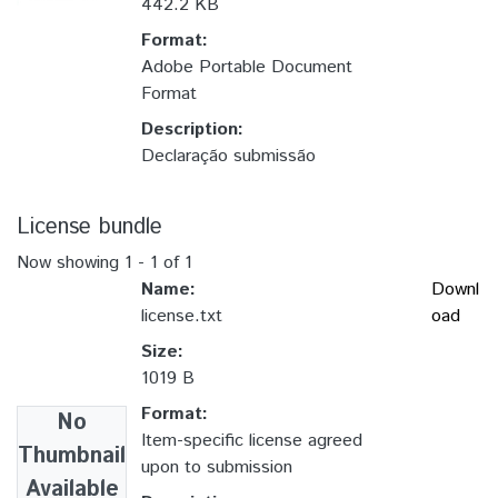
442.2 KB
Format:
Adobe Portable Document
Format
Description:
Declaração submissão
License bundle
Now showing
1 - 1 of 1
Name:
Downl
license.txt
oad
Size:
1019 B
Format:
No
Item-specific license agreed
Thumbnail
upon to submission
Available