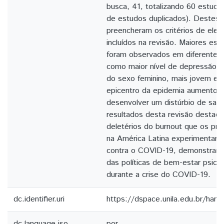
busca, 41, totalizando 60 estud
de estudos duplicados). Destes,
preencheram os critérios de elegi
incluídos na revisão. Maiores es
foram observados em diferentes
como maior nível de depressão 
do sexo feminino, mais jovem e a
epicentro da epidemia aumentou 
desenvolver um distúrbio de saú
resultados desta revisão destaca
deletérios do burnout que os pro
na América Latina experimentara
contra o COVID-19, demonstrand
das políticas de bem-estar psicol
durante a crise do COVID-19.
dc.identifier.uri
https://dspace.unila.edu.br/ha
dc.language.iso
por