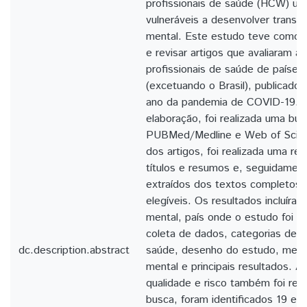
profissionais de saúde (HCW) um
vulneráveis a desenvolver transt
mental. Este estudo teve como ob
e revisar artigos que avaliaram a
profissionais de saúde de países
(excetuando o Brasil), publicados
ano da pandemia de COVID-19. P
elaboração, foi realizada uma bus
PUBMed/Medline e Web of Scien
dos artigos, foi realizada uma r
títulos e resumos e, seguidamen
extraídos dos textos completos
elegíveis. Os resultados incluíra
mental, país onde o estudo foi re
coleta de dados, categorias de p
dc.description.abstract
saúde, desenho do estudo, medi
mental e principais resultados. A
qualidade e risco também foi real
busca, foram identificados 19 es