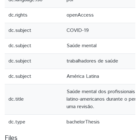
dc.rights
openAccess
dc.subject
COVID-19
dc.subject
Saúde mental
dc.subject
trabalhadores de saúde
dc.subject
América Latina
Saúde mental dos profissionais 
dc.title
latino-americanos durante o perí
uma revisão.
dc.type
bachelorThesis
Files