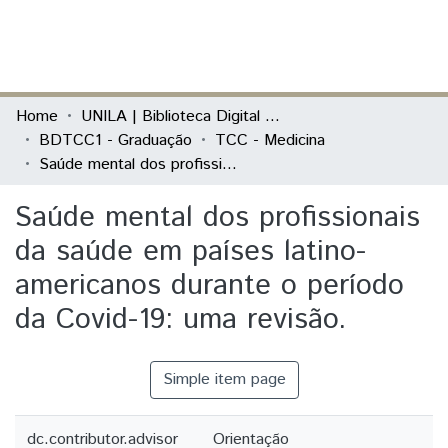
(current)
Log In
Communities & Collections
Home
UNILA | Biblioteca Digital de Trabalhos de Conclusão de Curso
BDTCC1 - Graduação
TCC - Medicina
All of DSpace
Saúde mental dos profissionais da saúde em países latino-americanos durante o período da Covid-19: uma revisão.
Statistics
Saúde mental dos profissionais
da saúde em países latino-
americanos durante o período
da Covid-19: uma revisão.
Simple item page
dc.contributor.advisor
Orientação