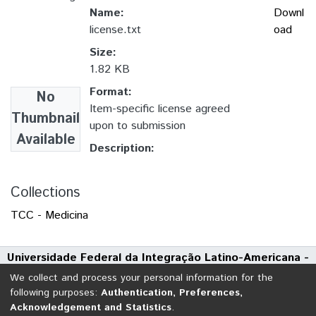
Name:
Downl
license.txt
oad
Size:
1.82 KB
Format:
No
Item-specific license agreed
Thumbnail
upon to submission
Available
Description:
Collections
TCC - Medicina
Universidade Federal da Integração Latino-Americana -
UNILA
We collect and process your personal information for the
Avenida Tarquínio Joslin dos Santos, 1000 - Polo Universitário
following purposes:
Authentication, Preferences,
Acknowledgement and Statistics
.
CEP: 85870-650 | Foz do Iguaçu - Paraná