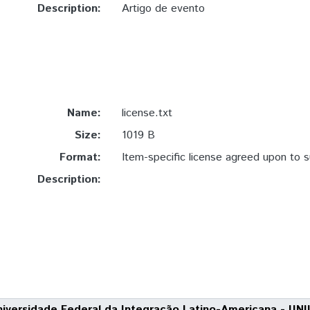
Description:
Artigo de evento
Name:
license.txt
Size:
1019 B
Format:
Item-specific license agreed upon to 
Description:
niversidade Federal da Integração Latino-Americana - UNI