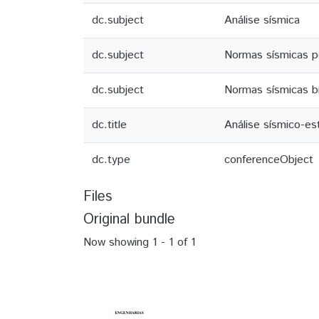
dc.subject
Análise sísmica
dc.subject
Normas sísmicas p
dc.subject
Normas sísmicas br
dc.title
Análise sísmico-es
dc.type
conferenceObject
Files
Original bundle
Now showing
1 - 1 of 1