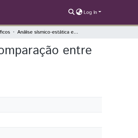
Log In
íficos
Análise sísmico-estática equivalente: uma comparação entre as normas sísmicas brasileira e peruana
 comparação entre