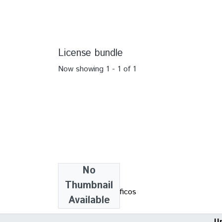
License bundle
Now showing
1 - 1 of 1
No
Collections
Thumbnail
IC - Artigos científicos
Available
U