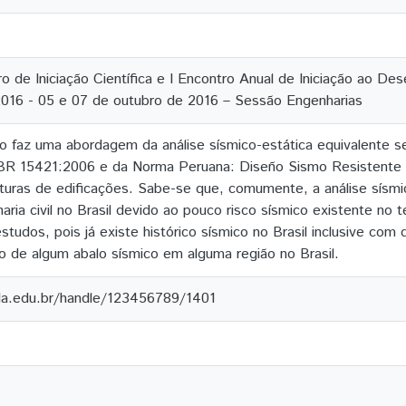
o de Iniciação Científica e I Encontro Anual de Iniciação ao De
2016 - 05 e 07 de outubro de 2016 – Sessão Engenharias
o faz uma abordagem da análise sísmico-estática equivalente s
BR 15421:2006 e da Norma Peruana: Diseño Sismo Resistente E
turas de edificações. Sabe-se que, comumente, a análise sísmi
aria civil no Brasil devido ao pouco risco sísmico existente no 
studos, pois já existe histórico sísmico no Brasil inclusive com
o de algum abalo sísmico em alguma região no Brasil.
ila.edu.br/handle/123456789/1401