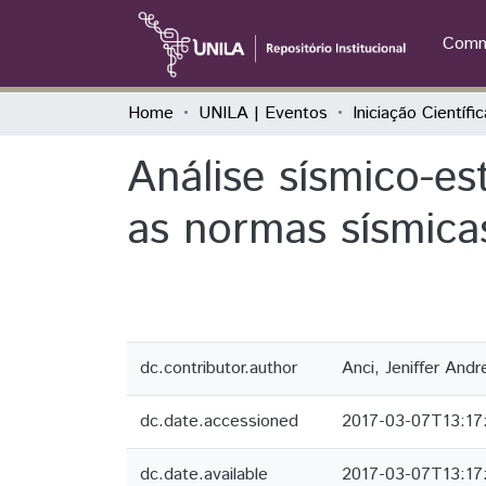
Commu
Home
UNILA | Eventos
Análise sísmico-e
as normas sísmicas
dc.contributor.author
Anci, Jeniffer And
dc.date.accessioned
2017-03-07T13:17
dc.date.available
2017-03-07T13:17