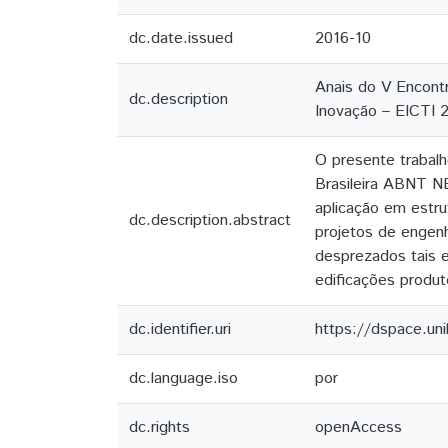
dc.date.issued
2016-10
Anais do V Encontr
dc.description
Inovação – EICTI 
O presente trabalh
Brasileira ABNT N
aplicação em estru
dc.description.abstract
projetos de engenh
desprezados tais e
edificações produt
dc.identifier.uri
https://dspace.un
dc.language.iso
por
dc.rights
openAccess