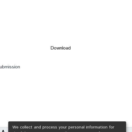
Download
submission
We collect and process your personal information for
LA