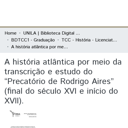
(current)
Log In
Communities & Collections
Home
UNILA | Biblioteca Digital de Trabalhos de Conclusão de Curso
BDTCC1 - Graduação
TCC - História - Licenciatura
All of DSpace
A história atlântica por meio da transcrição e estudo do “Precatório de Rodrigo Aires” (final do século XVI e início do XVII).
Statistics
A história atlântica por meio da
transcrição e estudo do
“Precatório de Rodrigo Aires”
(final do século XVI e início do
XVII).