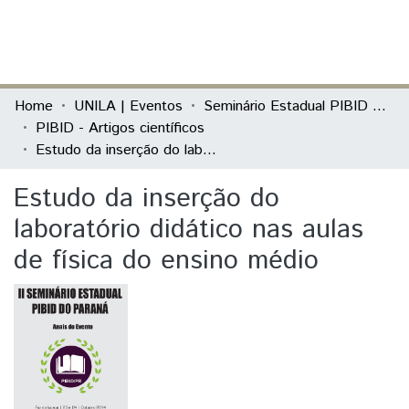
(current)
Log In
Communities & Collections
Home
UNILA | Eventos
Seminário Estadual PIBID do Paraná: tecendo saberes (PIBID)
PIBID - Artigos científicos
All of DSpace
Estudo da inserção do laboratório didático nas aulas de física do ensino médio
Statistics
Estudo da inserção do
laboratório didático nas aulas
de física do ensino médio