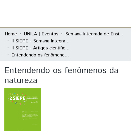
(current)
Log In
Communities & Collections
Home
UNILA | Eventos
Semana Integrada de Ensino, Pesquisa e Extensão (SIEPE)
II SIEPE - Semana Integrada de Ensino, Pesquisa e Extensão
All of DSpace
II SIEPE - Artigos científicos
Entendendo os fenômenos da natureza
Statistics
Entendendo os fenômenos da
natureza