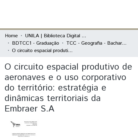
(current)
Log In
Communities & Collections
Home
UNILA | Biblioteca Digital de Trabalhos de Conclusão de Curso
BDTCC1 - Graduação
TCC - Geografia - Bacharelado
All of DSpace
O circuito espacial produtivo de aeronaves e o uso corporativo do território: estratégia e dinâmicas territoriais da Embraer S.A
Statistics
O circuito espacial produtivo de
aeronaves e o uso corporativo
do território: estratégia e
dinâmicas territoriais da
Embraer S.A