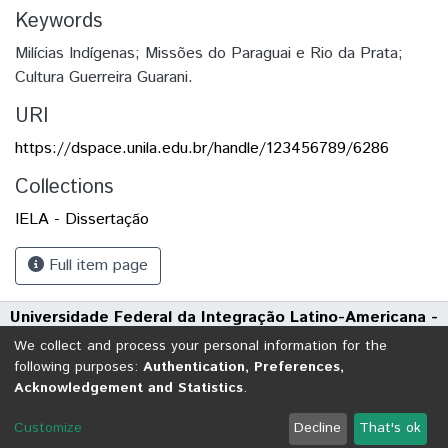
Keywords
Milícias Indígenas; Missões do Paraguai e Rio da Prata;
Cultura Guerreira Guarani.
URI
https://dspace.unila.edu.br/handle/123456789/6286
Collections
IELA - Dissertação
Full item page
Universidade Federal da Integração Latino-Americana -
UNILA
We collect and process your personal information for the
Avenida Tarquínio Joslin dos Santos, 1000 - Polo Universitário
following purposes:
Authentication, Preferences,
Acknowledgement and Statistics
.
CEP: 85870-650 | Foz do Iguaçu - Paraná
DSpace software
copyright © 2002-2026
LYRASIS
Customize
Decline
That's ok
Cookie settings
Send Feedback