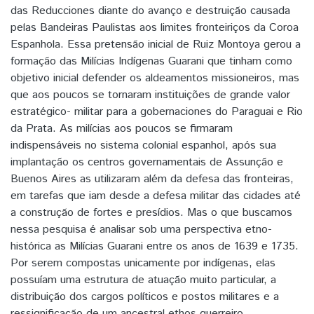
das Reducciones diante do avanço e destruição causada
pelas Bandeiras Paulistas aos limites fronteiriços da Coroa
Espanhola. Essa pretensão inicial de Ruiz Montoya gerou a
formação das Milícias Indígenas Guarani que tinham como
objetivo inicial defender os aldeamentos missioneiros, mas
que aos poucos se tornaram instituições de grande valor
estratégico- militar para a gobernaciones do Paraguai e Rio
da Prata. As milícias aos poucos se firmaram
indispensáveis no sistema colonial espanhol, após sua
implantação os centros governamentais de Assunção e
Buenos Aires as utilizaram além da defesa das fronteiras,
em tarefas que iam desde a defesa militar das cidades até
a construção de fortes e presídios. Mas o que buscamos
nessa pesquisa é analisar sob uma perspectiva etno-
histórica as Milícias Guarani entre os anos de 1639 e 1735.
Por serem compostas unicamente por indígenas, elas
possuíam uma estrutura de atuação muito particular, a
distribuição dos cargos políticos e postos militares e a
ressignificação de um ancestral ethos guerreiro