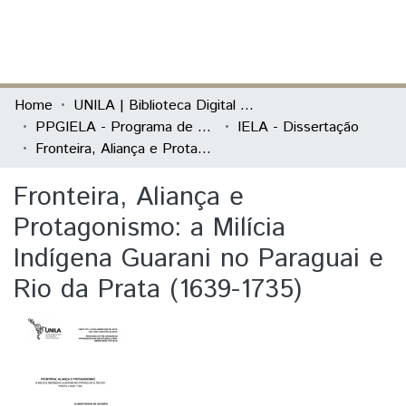
(current)
Log In
Communities & Collections
Home
UNILA | Biblioteca Digital de Dissertações e Teses
PPGIELA - Programa de Pós-Graduação Interdisciplinar em Estudos Latino-Americanos
IELA - Dissertação
All of DSpace
Fronteira, Aliança e Protagonismo: a Milícia Indígena Guarani no Paraguai e Rio da Prata (1639-1735)
Statistics
Fronteira, Aliança e
Protagonismo: a Milícia
Indígena Guarani no Paraguai e
Rio da Prata (1639-1735)