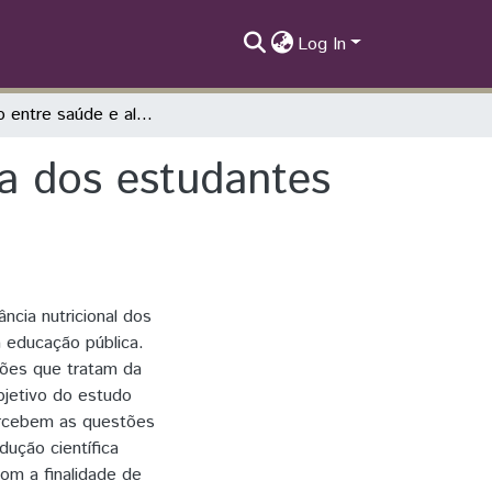
Log In
A relação entre saúde e alimentação na vida dos estudantes de escolas públicas
da dos estudantes
ncia nutricional dos
 educação pública.
ções que tratam da
bjetivo do estudo
ercebem as questões
dução científica
com a finalidade de