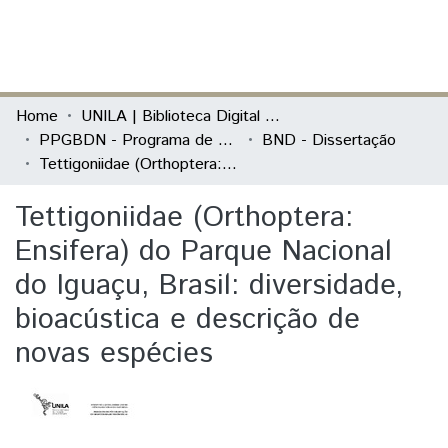
(current)
Log In
Communities & Collections
Home
UNILA | Biblioteca Digital de Dissertações e Teses
PPGBDN - Programa de Pós-Graduação em Biodiversidade Neotropical
BND - Dissertação
All of DSpace
Tettigoniidae (Orthoptera: Ensifera) do Parque Nacional do Iguaçu, Brasil: diversidade, bioacústica e descrição de novas espécies
Statistics
Tettigoniidae (Orthoptera:
Ensifera) do Parque Nacional
do Iguaçu, Brasil: diversidade,
bioacústica e descrição de
novas espécies