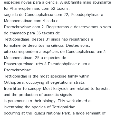
espécies novas para a ciência. A subfamília mais abundante
foi Phaneropterinae, com 52 táxons,
seguida de Conocephalinae com 22, Pseudophyllinae e
Meconematinae com 4 cada e
Pterochrozinae com 2. Registramos e descrevemos o som
de chamado para 36 táxons de
Tettigoniidaae, destes 31 ainda não registrados e
formalmente descritos na ciência. Destes sons,
oito correspondem a espécies de Conocephalinae, um à
Meconematinae, 25 a espécies de
Phaneropterinae, três à Pseudophyllinae e um a
Pterochrozinae.
Tettigoniidae is the most speciose family within
Orthoptera, occupying all vegetational strata,
from litter to canopy. Most katydids are related to forests,
and the production of acoustic signals
is paramount to their biology. This work aimed at
inventoring the species of Tettigoniidae
occurring at the Iguaçu National Park, a large remnant of