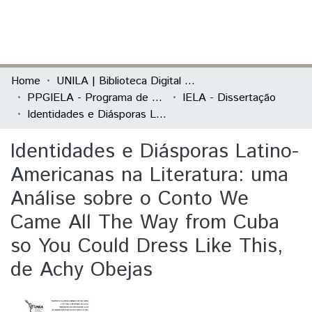
(current)
Log In
Communities & Collections
Home
UNILA | Biblioteca Digital de Dissertações e Teses
PPGIELA - Programa de Pós-Graduação Interdisciplinar em Estudos Latino-Americanos
IELA - Dissertação
All of DSpace
Identidades e Diásporas Latino-Americanas na Literatura: uma Análise sobre o Conto We Came All The Way from Cuba so You Could Dress Like This, de Achy Obejas
Statistics
Identidades e Diásporas Latino-
Americanas na Literatura: uma
Análise sobre o Conto We
Came All The Way from Cuba
so You Could Dress Like This,
de Achy Obejas