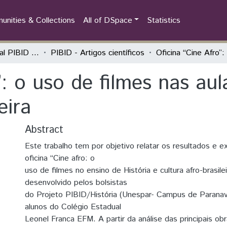
nities & Collections
All of DSpace
Statistics
Seminário Estadual PIBID do Paraná: tecendo saberes (PIBID)
PIBID - Artigos científicos
: o uso de filmes nas aul
eira
Abstract
Este trabalho tem por objetivo relatar os resultados e e
oficina “Cine afro: o
uso de filmes no ensino de História e cultura afro-brasilei
desenvolvido pelos bolsistas
do Projeto PIBID/História (Unespar- Campus de Paranava
alunos do Colégio Estadual
Leonel Franca EFM. A partir da análise das principais obr