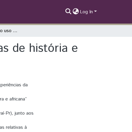
Log In
Oficina “Cine Afro”: o uso de filmes nas aulas de história e cultura Afro-Brasileira
as de história e
xperiências da
ra e africana”
í-Pr), junto aos
as relativas à