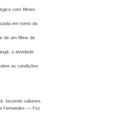
gógico com filmes
lizada em torno do
se de um filme de
angá, a atividade
 sobre as condições
ná: tecendo saberes
sta Fernandes — Foz