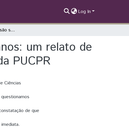
Log In
Indo além da discussão sobre direitos humanos: um relato de experiência do Pibid de ciências biológicas da PUCPR
anos: um relato de
s da PUCPR
de Ciências
te questionamos
 constatação de que
 imediata.