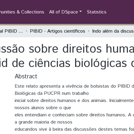
nities & Collections
All of DSpace
Statistics
Seminário Estadual PIBID do Paraná: tecendo saberes (PIBID)
PIBID - Artigos científicos
ussão sobre direitos hum
id de ciências biológica
Abstract
Este relato apresenta a vivência de bolsistas do PIBID 
Biológicas da PUCPR num trabalho
inicial sobre direitos humanos e dos animais. Inicialmen
nossos alunos sobre o que
eles entendiam e conheciam sobre direitos humanos. A
a grande maioria de nossos
educandos vive à beira das discussões destes temas foi