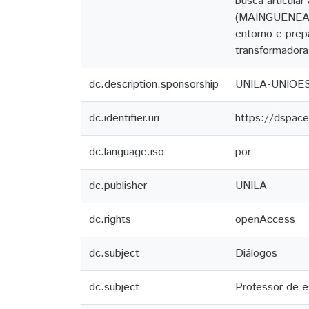
busca articula
(MAINGUENEAU,
entorno e prep
transformadora
dc.description.sponsorship
UNILA­-UNIOE
dc.identifier.uri
https://dspac
dc.language.iso
por
dc.publisher
UNILA
dc.rights
openAccess
dc.subject
Diálogos
dc.subject
Professor de e