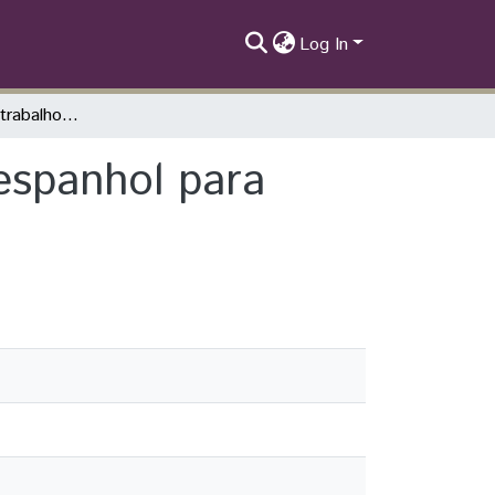
Log In
Diálogos sobre o trabalho do professor de espanhol para crianças numa perspectiva discursiva
espanhol para