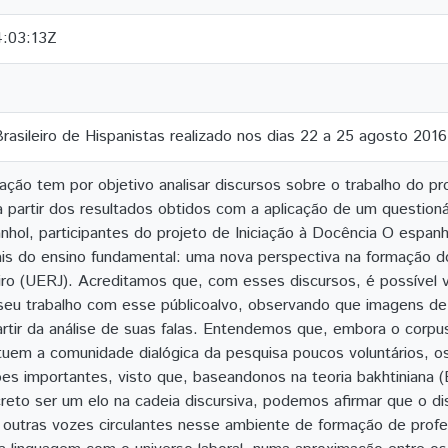
:03:13Z
rasileiro de Hispanistas realizado nos dias 22 a 25 agosto 2016
ção tem por objetivo analisar discursos sobre o trabalho do pr
 partir dos resultados obtidos com a aplicação de um question
hol, participantes do projeto de Iniciação à Docência O espanh
ciais do ensino fundamental: uma nova perspectiva na formação 
iro (UERJ). Acreditamos que, com esses discursos, é possível 
seu trabalho com esse públicoalvo, observando que imagens de
rtir da análise de suas falas. Entendemos que, embora o corpu
tuem a comunidade dialógica da pesquisa poucos voluntários, 
xões importantes, visto que, baseandonos na teoria bakhtinian
reto ser um elo na cadeia discursiva, podemos afirmar que o di
 outras vozes circulantes nesse ambiente de formação de pro