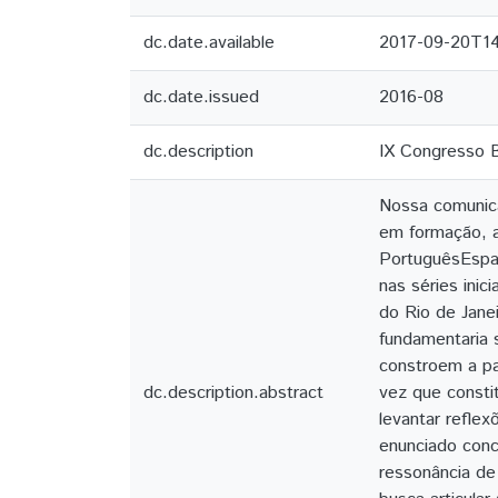
dc.date.available
2017-09-20T14
dc.date.issued
2016-08
dc.description
IX Congresso B
Nossa comunica
em formação, a
PortuguêsEspan
nas séries ini
do Rio de Jane
fundamentaria 
constroem a pa
dc.description.abstract
vez que consti
levantar refle
enunciado conc
ressonância de