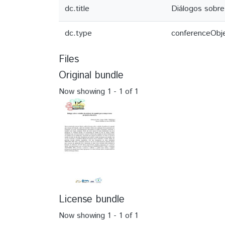
dc.title
Diálogos sobre
dc.type
conferenceObj
Files
Original bundle
Now showing
1 - 1 of 1
License bundle
Now showing
1 - 1 of 1