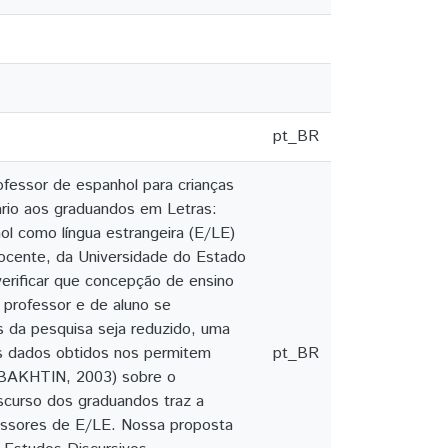
pt_BR
ofessor de espanhol para crianças
ário aos graduandos em Letras:
ol como língua estrangeira (E/LE)
docente, da Universidade do Estado
verificar que concepção de ensino
 professor e de aluno se
s da pesquisa seja reduzido, uma
os dados obtidos nos permitem
pt_BR
a (BAKHTIN, 2003) sobre o
scurso dos graduandos traz a
fessores de E/LE. Nossa proposta