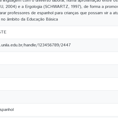
r a linguagem com o universo laboral, numa aproximação entre o
 2004) e a Ergologia (SCHWARTZ, 1997), de forma a promover
arar professores de espanhol para crianças que possam vir a atu
 no âmbito da Educação Básica
STE
e.unila.edu.br/handle/123456789/2447
spanhol