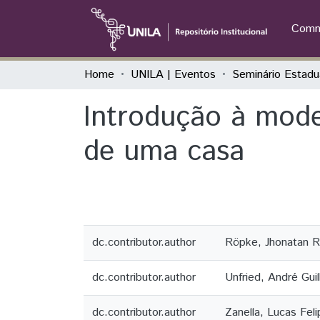
Commu
Home
UNILA | Eventos
Introdução à mode
de uma casa
dc.contributor.author
Röpke, Jhonatan R
dc.contributor.author
Unfried, André Gui
dc.contributor.author
Zanella, Lucas Fel