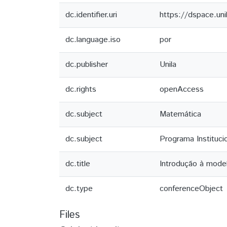
dc.identifier.uri
https://dspace.un
dc.language.iso
por
dc.publisher
Unila
dc.rights
openAccess
dc.subject
Matemática
dc.subject
Programa Instituci
dc.title
Introdução à mode
dc.type
conferenceObject
Files