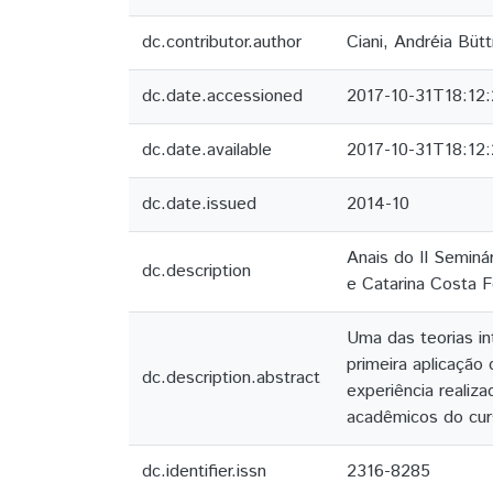
dc.contributor.author
Ciani, Andréia Bütt
dc.date.accessioned
2017-10-31T18:12
dc.date.available
2017-10-31T18:12
dc.date.issued
2014-10
Anais do II Seminá
dc.description
e Catarina Costa 
Uma das teorias i
primeira aplicação
dc.description.abstract
experiência realiz
acadêmicos do cur
dc.identifier.issn
2316-8285