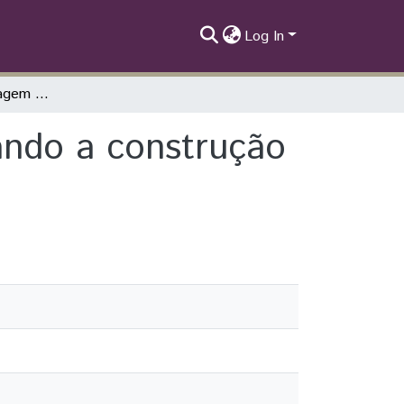
Log In
Introdução à modelagem matemática utilizando a construção de uma casa
ando a construção