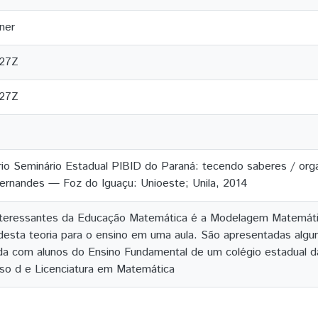
ner
:27Z
:27Z
rio Seminário Estadual PIBID do Paraná: tecendo saberes / org
Fernandes — Foz do Iguaçu: Unioeste; Unila, 2014
nteressantes da Educação Matemática é a Modelagem Matemáti
 desta teoria para o ensino em uma aula. São apresentadas al
ada com alunos do Ensino Fundamental de um colégio estadual d
so d e Licenciatura em Matemática