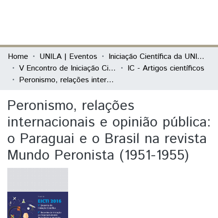
(current)
Log In
Communities & Collections
Home
UNILA | Eventos
Iniciação Científica da UNILA (IC)
V Encontro de Iniciação Científica e I Encontro Anual de Iniciação ao Desenvolvimento Tecnológico e Inovação
IC - Artigos científicos
All of DSpace
Peronismo, relações internacionais e opinião pública: o Paraguai e o Brasil na revista Mundo Peronista (1951-1955)
Statistics
Peronismo, relações
internacionais e opinião pública:
o Paraguai e o Brasil na revista
Mundo Peronista (1951-1955)