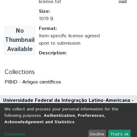
license.txt
oad
Size:
1019 B
Format:
No
Item-specific license agreed
Thumbnail
upon to submission
Available
Description:
Collections
PIBID - Artigos científicos
Universidade Federal da Integração Latino-Americana -
UNILA
We collect and process your personal information for the
Avenida Tarquínio Joslin dos Santos, 1000 - Polo Universitário
following purposes:
Authentication, Preferences,
Acknowledgement and Statistics
.
CEP: 85870-650 | Foz do Iguaçu - Paraná
DSpace software
copyright © 2002-2026
LYRASIS
Customize
Decline
That's ok