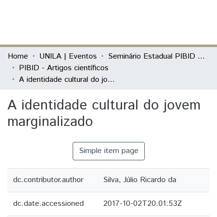
(current)
Log In
Communities & Collections
Home
UNILA | Eventos
Seminário Estadual PIBID do Paraná: tecendo saberes (PIBID)
PIBID - Artigos científicos
All of DSpace
A identidade cultural do jovem marginalizado
Statistics
A identidade cultural do jovem
marginalizado
Simple item page
dc.contributor.author
Silva, Júlio Ricardo da
dc.date.accessioned
2017-10-02T20:01:53Z