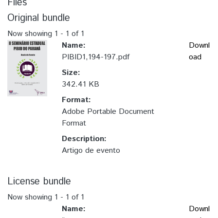
Files
Original bundle
Now showing
1 - 1 of 1
Name:
Downl
PIBID1,194-197.pdf
oad
Size:
342.41 KB
Format:
Adobe Portable Document
Format
Description:
Artigo de evento
License bundle
Now showing
1 - 1 of 1
Name:
Downl