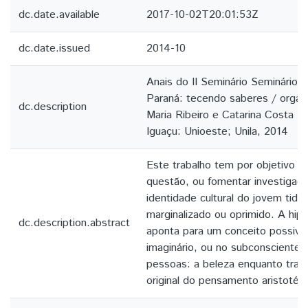
dc.date.available
2017-10-02T20:01:53Z
dc.date.issued
2014-10
Anais do II Seminário Seminário 
Paraná: tecendo saberes / organ
dc.description
Maria Ribeiro e Catarina Costa 
Iguaçu: Unioeste; Unila, 2014
Este trabalho tem por objetivo l
questão, ou fomentar investigaç
identidade cultural do jovem tid
marginalizado ou oprimido. A hip
dc.description.abstract
aponta para um conceito possive
imaginário, ou no subconsciente 
pessoas: a beleza enquanto tragé
original do pensamento aristotéli