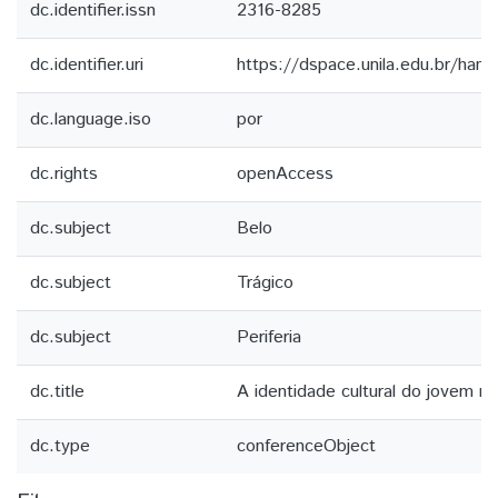
dc.identifier.issn
2316-8285
dc.identifier.uri
https://dspace.unila.edu.br/ha
dc.language.iso
por
dc.rights
openAccess
dc.subject
Belo
dc.subject
Trágico
dc.subject
Periferia
dc.title
A identidade cultural do jovem ma
dc.type
conferenceObject