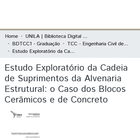
(current)
Log In
Communities & Collections
Home
UNILA | Biblioteca Digital de Trabalhos de Conclusão de Curso
BDTCC1 - Graduação
TCC - Engenharia Civil de Infraestrutura
All of DSpace
Estudo Exploratório da Cadeia de Suprimentos da Alvenaria Estrutural: o Caso dos Blocos Cerâmicos e de Concreto
Statistics
Estudo Exploratório da Cadeia
de Suprimentos da Alvenaria
Estrutural: o Caso dos Blocos
Cerâmicos e de Concreto