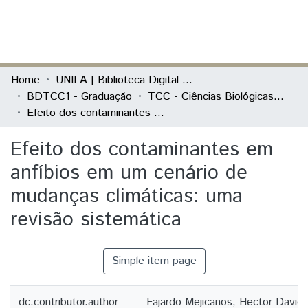
(current)
Log In
Communities & Collections
Home
UNILA | Biblioteca Digital de Trabalhos de Conclusão de Curso
BDTCC1 - Graduação
TCC - Ciências Biológicas - Ecologia e Biodiversidade
All of DSpace
Efeito dos contaminantes em anfíbios em um cenário de mudanças climáticas: uma revisão sistemática
Statistics
Efeito dos contaminantes em
anfíbios em um cenário de
mudanças climáticas: uma
revisão sistemática
Simple item page
dc.contributor.author
Fajardo Mejicanos, Hector David