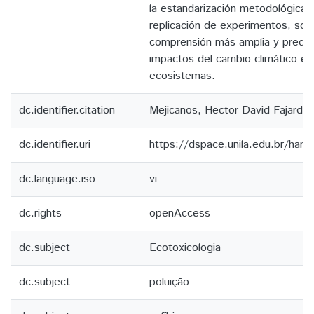
la estandarización metodológica, 
replicación de experimentos, son
comprensión más amplia y predict
impactos del cambio climático en 
ecosistemas.
dc.identifier.citation
Mejicanos, Hector David Fajardo
dc.identifier.uri
https://dspace.unila.edu.br/ha
dc.language.iso
vi
dc.rights
openAccess
dc.subject
Ecotoxicologia
dc.subject
poluição