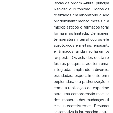
larvas da ordem Anura, principalm
Ranidae e Bufonidae. Todos os 
realizados em laboratório e abor
predominantemente metais e agr
microplásticos e fármacos foram 
forma mais limitada. De maneira 
temperatura intensificou os efeito
agrotóxicos e metais, enquanto p
e fármacos, ainda não há um padr
resposta. Os achados desta revi
futuras pesquisas adotem uma 
integrada, ampliando a diversida
estudadas, especialmente em re
exploradas, e a padronização me
como a replicação de experiment
para uma compreensão mais abra
dos impactos das mudanças climá
e seus ecossistemas. Resumen E
sistematiza la interacción entre l