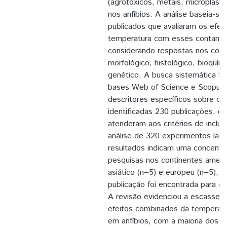
(agrotóxicos, metais, microplásti
nos anfíbios. A análise baseia-s
publicados que avaliaram os efe
temperatura com esses contamin
considerando respostas nos cont
morfológico, histológico, bioquími
genético. A busca sistemática fo
bases Web of Science e Scopus, 
descritores específicos sobre o
identificadas 230 publicações, d
atenderam aos critérios de inclus
análise de 320 experimentos labo
resultados indicam uma concentr
pesquisas nos continentes ameri
asiático (n=5) e europeu (n=5),
publicação foi encontrada para o 
A revisão evidenciou a escassez
efeitos combinados da temperat
em anfíbios, com a maioria dos e