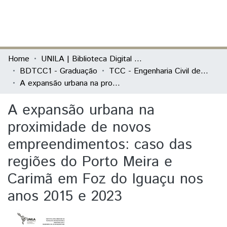
(current)
Log In
Communities & Collections
Home
UNILA | Biblioteca Digital de Trabalhos de Conclusão de Curso
BDTCC1 - Graduação
TCC - Engenharia Civil de Infraestrutura
All of DSpace
A expansão urbana na proximidade de novos empreendimentos: caso das regiões do Porto Meira e Carimã em Foz do Iguaçu nos anos 2015 e 2023
Statistics
A expansão urbana na
proximidade de novos
empreendimentos: caso das
regiões do Porto Meira e
Carimã em Foz do Iguaçu nos
anos 2015 e 2023