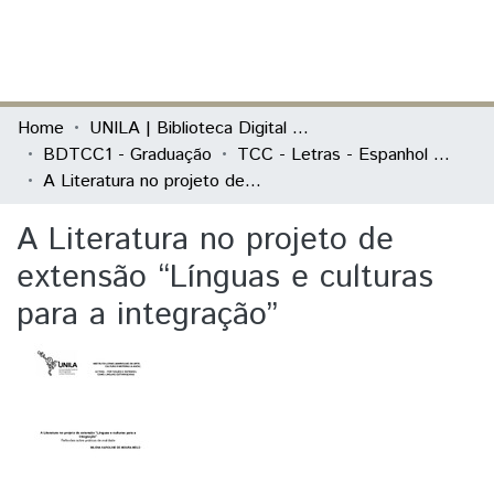
(current)
Log In
Communities & Collections
Home
UNILA | Biblioteca Digital de Trabalhos de Conclusão de Curso
BDTCC1 - Graduação
TCC - Letras - Espanhol e Português como Línguas Estrangeiras
All of DSpace
A Literatura no projeto de extensão “Línguas e culturas para a integração”
Statistics
A Literatura no projeto de
extensão “Línguas e culturas
para a integração”