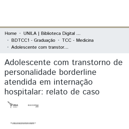
(current)
Log In
Communities & Collections
Home
UNILA | Biblioteca Digital de Trabalhos de Conclusão de Curso
BDTCC1 - Graduação
TCC - Medicina
All of DSpace
Adolescente com transtorno de personalidade borderline atendida em internação hospitalar: relato de caso
Statistics
Adolescente com transtorno de
personalidade borderline
atendida em internação
hospitalar: relato de caso