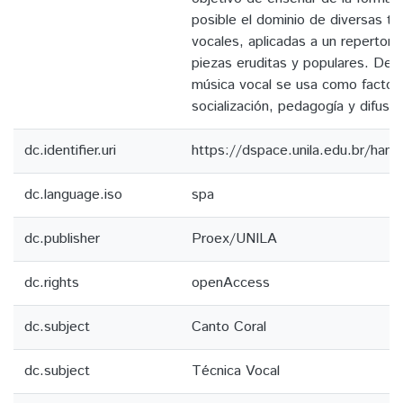
posible el dominio de diversas té
vocales, aplicadas a un repertori
piezas eruditas y populares. De e
música vocal se usa como factor
socialización, pedagogía y difusión
dc.identifier.uri
https://dspace.unila.edu.br/ha
dc.language.iso
spa
dc.publisher
Proex/UNILA
dc.rights
openAccess
dc.subject
Canto Coral
dc.subject
Técnica Vocal