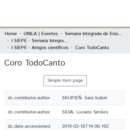
(current)
Log In
Communities & Collections
Home
UNILA | Eventos
Semana Integrada de Ensino, Pesquisa e Extensão (SIEPE)
I SIEPE - Semana Integrada de Ensino, Pesquisa e Extensão
All of DSpace
I SIEPE - Artigos científicos
Coro TodoCanto
Statistics
Coro TodoCanto
Simple item page
dc.contributor.author
SKUPIEÑ, Sara Isabel
dc.contributor.author
SILVA, Luciano Simões
dc.date.accessioned
2019-02-18T14:06:19Z