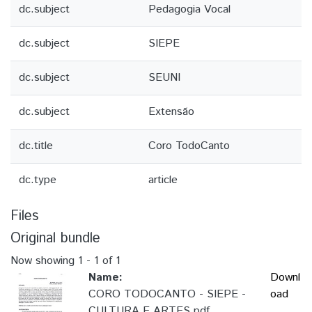
dc.subject
Pedagogia Vocal
dc.subject
SIEPE
dc.subject
SEUNI
dc.subject
Extensão
dc.title
Coro TodoCanto
dc.type
article
Files
Original bundle
Now showing
1 - 1 of 1
Name:
Downl
CORO TODOCANTO - SIEPE -
oad
CULTURA E ARTES.pdf