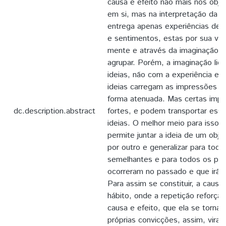
causa e efeito não mais nos obje
em si, mas na interpretação da
entrega apenas experiências de
e sentimentos, estas por sua ve
mente e através da imaginação 
agrupar. Porém, a imaginação li
ideias, não com a experiência e
ideias carregam as impressões d
forma atenuada. Mas certas imp
dc.description.abstract
fortes, e podem transportar essa
ideias. O melhor meio para isso é
permite juntar a ideia de um obj
por outro e generalizar para tod
semelhantes e para todos os pr
ocorreram no passado e que irão 
Para assim se constituir, a caus
hábito, onde a repetição reforça 
causa e efeito, que ela se torna
próprias convicções, assim, vira