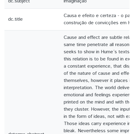
dc.subject
imaginação
Causa e efeito e certeza - o pap
dc.title
construção de convicções em H
Cause and effect are subtle relat
same time penetrate all reasonin
seeks to show in Hume´s texts, th
this relation is to be found in ex
a constant experience, that disp
of the nature of cause and effect
themselves, however it places in
interpretation. The world delivers
emotional and feelings experienc
printed on the mind and with the 
they cluster. However, the input o
in the form of ideas, not with expe
Those ideas carry experience i
bleak. Nevertheless some impres