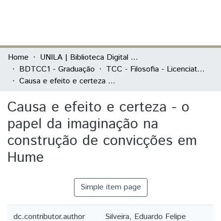
(current)
Log In
Communities & Collections
Home
UNILA | Biblioteca Digital de Trabalhos de Conclusão de Curso
BDTCC1 - Graduação
TCC - Filosofia - Licenciatura
All of DSpace
Causa e efeito e certeza - o papel da imaginação na construção de convicções em Hume
Statistics
Causa e efeito e certeza - o
papel da imaginação na
construção de convicções em
Hume
Simple item page
dc.contributor.author
Silveira, Eduardo Felipe