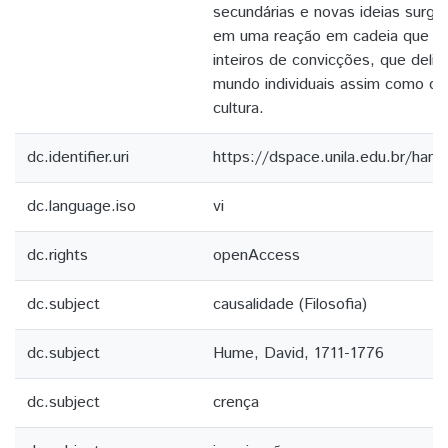
secundárias e novas ideias surge
em uma reação em cadeia que cr
inteiros de convicções, que deli
mundo individuais assim como co
cultura.
dc.identifier.uri
https://dspace.unila.edu.br/ha
dc.language.iso
vi
dc.rights
openAccess
dc.subject
causalidade (Filosofia)
dc.subject
Hume, David, 1711-1776
dc.subject
crença