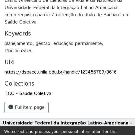
Latino Americano de Ciências da Vida e da Natureza da
Universidade Federal da Integração Latino Americana,
como requisito parcial à obtenção do título de Bacharel em
Saúde Coletiva.
Keywords
planejamento
,
gestão
,
educação permamente
,
PlanificaSUS.
URI
https://dspace.unila.edu.br/handle/123456789/8616
Collections
TCC - Saúde Coletiva
Full item page
Universidade Federal da Integração Latino-Americana -
UNILA
We collect and process your personal information for the