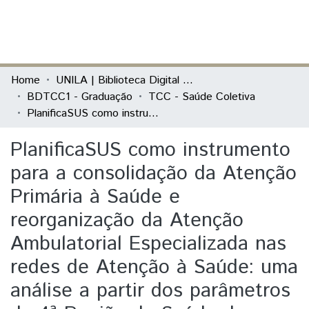
(current)
Log In
Communities & Collections
Home
UNILA | Biblioteca Digital de Trabalhos de Conclusão de Curso
BDTCC1 - Graduação
TCC - Saúde Coletiva
All of DSpace
PlanificaSUS como instrumento para a consolidação da Atenção Primária à Saúde e reorganização da Atenção Ambulatorial Especializada nas redes de Atenção à Saúde: uma análise a partir dos parâmetros da 4ª Região de Saúde do Paraná.
Statistics
PlanificaSUS como instrumento
para a consolidação da Atenção
Primária à Saúde e
reorganização da Atenção
Ambulatorial Especializada nas
redes de Atenção à Saúde: uma
análise a partir dos parâmetros