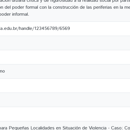
icación urbana crítica y de rigurosidad a la realidad social por p
ión del poder formal con la construcción de las periferias en la me
 poder informal.
ila.edu.br/handle/123456789/6569
ano
l para Pequeñas Localidades en Situación de Violencia - Caso: 