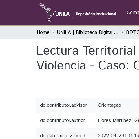
Commu
Home
UNILA | Biblioteca Digital de Trabalhos de Conclusão de Curso
BDTC
Lectura Territoria
Violencia - Caso:
dc.contributor.advisor
Orientação
dc.contributor.author
Flores Martinez, 
dc.date.accessioned
2022-04-29T01:15