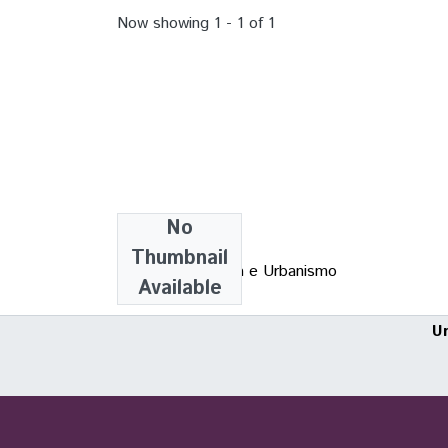
Now showing
1 - 1 of 1
No
Collections
Thumbnail
TCC - Arquitetura e Urbanismo
Available
U