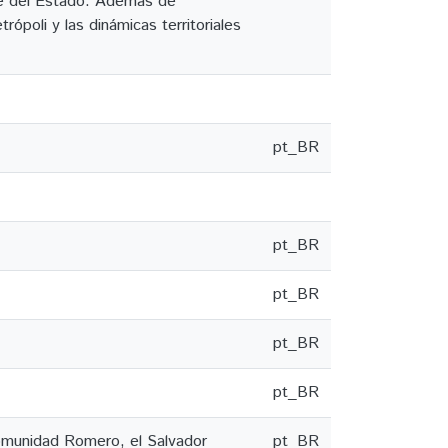
arte del Estado. Además de
trópoli y las dinámicas territoriales
pt_BR
pt_BR
pt_BR
pt_BR
pt_BR
Comunidad Romero, el Salvador
pt_BR