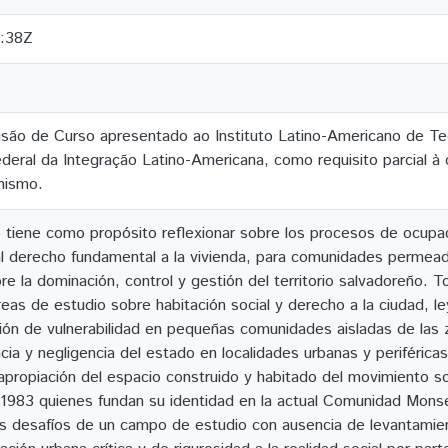
:38Z
são de Curso apresentado ao Instituto Latino-Americano de Tecno
deral da Integração Latino-Americana, como requisito parcial à
nismo.
o tiene como propósito reflexionar sobre los procesos de ocupac
 al derecho fundamental a la vivienda, para comunidades permeada
obre la dominación, control y gestión del territorio salvadoreñ
reas de estudio sobre habitación social y derecho a la ciudad, le
ión de vulnerabilidad en pequeñas comunidades aisladas de las z
cia y negligencia del estado en localidades urbanas y periféricas
apropiación del espacio construido y habitado del movimiento so
1983 quienes fundan su identidad en la actual Comunidad Mons
s desafíos de un campo de estudio con ausencia de levantamien