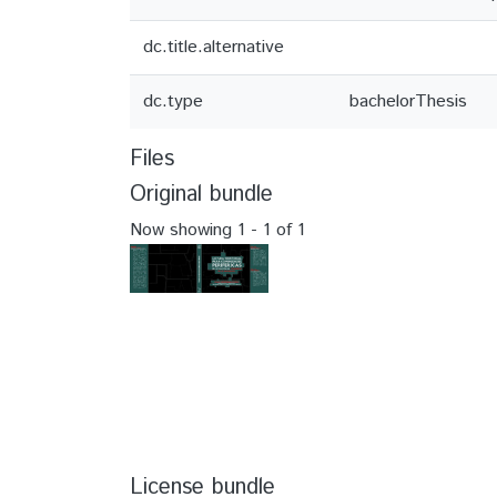
dc.title.alternative
dc.type
bachelorThesis
Files
Original bundle
Now showing
1 - 1 of 1
License bundle