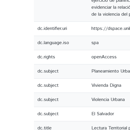
ejercicio de planif
evidenciar la relac
de la violencia del
dc.identifier.uri
https://dspace.un
dc.language.iso
spa
dc.rights
openAccess
dc.subject
Planeamiento Urb
dc.subject
Vivienda Digna
dc.subject
Violencia Urbana
dc.subject
El Salvador
dc.title
Lectura Territoria