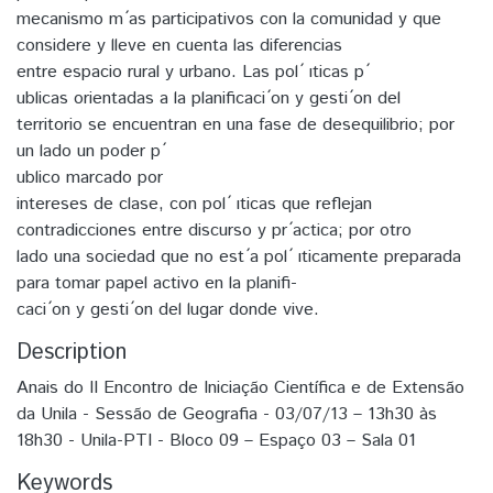
mecanismo m ́as participativos con la comunidad y que
considere y lleve en cuenta las diferencias
entre espacio rural y urbano. Las pol ́ ıticas p ́
ublicas orientadas a la planificaci ́on y gesti ́on del
territorio se encuentran en una fase de desequilibrio; por
un lado un poder p ́
ublico marcado por
intereses de clase, con pol ́ ıticas que reflejan
contradicciones entre discurso y pr ́actica; por otro
lado una sociedad que no est ́a pol ́ ıticamente preparada
para tomar papel activo en la planifi-
caci ́on y gesti ́on del lugar donde vive.
Description
Anais do II Encontro de Iniciação Científica e de Extensão
da Unila - Sessão de Geografia - 03/07/13 – 13h30 às
18h30 - Unila-PTI - Bloco 09 – Espaço 03 – Sala 01
Keywords