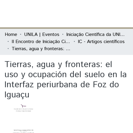
(current)
Log In
Communities & Collections
Home
UNILA | Eventos
Iniciação Científica da UNILA (IC)
II Encontro de Iniciação Científica da Unila "Resultados em debate"
IC - Artigos científicos
All of DSpace
Tierras, agua y fronteras: el uso y ocupación del suelo en la Interfaz periurbana de Foz do Iguaçu
Statistics
Tierras, agua y fronteras: el
uso y ocupación del suelo en la
Interfaz periurbana de Foz do
Iguaçu