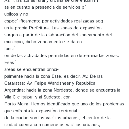
As ́ ı, las zonas rural y urbana se diferencian m ́
as en cuanto a presencia de servicios p ́
ublicos y no
espec ́ ıficamente por actividades realizadas seg ́
un la propia Prefeitura. Las zonas de expansi ́on
surgen a partir de la elaboraci ́on del zoneamento del
municipio; dicho zoneamento se da en
funci ́
on de las actividades permitidas en determinadas zonas.
Esas ́
areas se encuentran princi-
palmente hacia la zona Este, es decir, Av. De las
Cataratas; Av. Felipe Wandsheer y Republica
Argentina; hacia la zona Nordeste, donde se encuentra la
Vila C e Itaipu; y al Sudeste, con
Porto Meira. Hemos identificado que uno de los problemas
que enfrenta la expansi ́on territorial
de la ciudad son los vac ́ ıos urbanos; el centro de la
ciudad cuenta con numerosos vac ́ ıos urbanos,