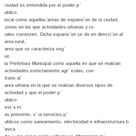
ciudad es entendida por el poder p ́
ublico
local como aquellas ́areas de expansi ́on de la ciudad;
zonas en las que actividades urbanas y ru-
rales coexisten. Dicha expansi ́on se da en direcci ́on al ́
area rural, ́
area que se caracteriza seg ́
un
la Prefeitura Municipal como aquella en que se realizan
actividades estrictamente agr ́ ıcolas, con-
trario al ́
area urbana en la que se realizan diversos tipos de
actividad y que el poder p ́
ublico
est ́a m ́
as presente, v ́ ıa servicios p ́
ublicos como saneamiento, electricidad e infraestructura b
́asica.