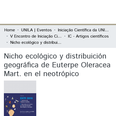
(current)
Log In
Communities & Collections
Home
UNILA | Eventos
Iniciação Científica da UNILA (IC)
V Encontro de Iniciação Científica e I Encontro Anual de Iniciação ao Desenvolvimento Tecnológico e Inovação
IC - Artigos científicos
All of DSpace
Nicho ecológico y distribuición geográfica de Euterpe Oleracea Mart. en el neotrópico
Statistics
Nicho ecológico y distribuición
geográfica de Euterpe Oleracea
Mart. en el neotrópico