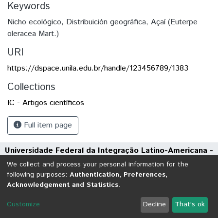
Keywords
Nicho ecológico
,
Distribuición geográfica
,
Açaí (Euterpe
oleracea Mart.)
URI
https://dspace.unila.edu.br/handle/123456789/1383
Collections
IC - Artigos científicos
Full item page
Universidade Federal da Integração Latino-Americana -
UNILA
We collect and process your personal information for the
Avenida Tarquínio Joslin dos Santos, 1000 - Polo Universitário
following purposes:
Authentication, Preferences,
Acknowledgement and Statistics
.
CEP: 85870-650 | Foz do Iguaçu - Paraná
DSpace software
copyright © 2002-2026
LYRASIS
Customize
Decline
That's ok
Cookie settings
Send Feedback