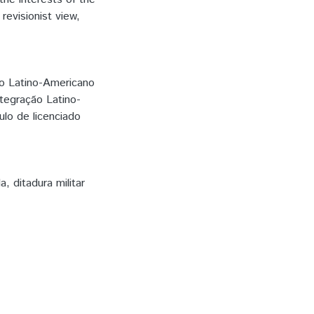
revisionist view,
to Latino-Americano
ntegração Latino-
ulo de licenciado
da
,
ditadura militar