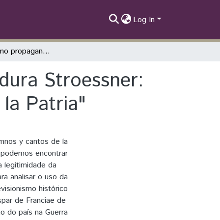
Log In
A música como propaganda política da ditadura Stroessner: uma análise do álbum "Himnos y Cantos de la Patria"
dura Stroessner:
la Patria"
imnos y cantos de la
e podemos encontrar
a legitimidade da
ra analisar o uso da
isionismo histórico
spar de Franciae de
ão do país na Guerra