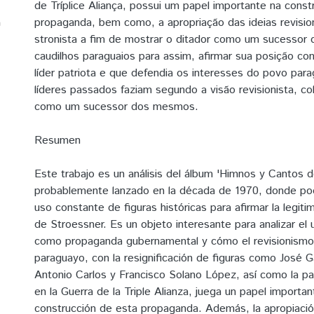
de Tríplice Aliança, possui um papel importante na cons
a
propaganda, bem como, a apropriação das ideias revision
stronista a fim de mostrar o ditador como um sucessor 
caudilhos paraguaios para assim, afirmar sua posição 
líder patriota e que defendia os interesses do povo par
líderes passados faziam segundo a visão revisionista, c
como um sucessor dos mesmos.
Resumen
Este trabajo es un análisis del álbum 'Himnos y Cantos de
probablemente lanzado en la década de 1970, donde po
uso constante de figuras históricas para afirmar la legiti
de Stroessner. Es un objeto interesante para analizar el 
como propaganda gubernamental y cómo el revisionismo 
paraguayo, con la resignificación de figuras como José G
Antonio Carlos y Francisco Solano López, así como la par
en la Guerra de la Triple Alianza, juega un papel importan
construcción de esta propaganda. Además, la apropiació