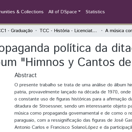
nities & Collections
All of DSpace
Statistics
C1 - Graduação
TCC - História - Licenciatura
paganda política da dita
bum "Himnos y Cantos de 
Abstract
O presente trabalho se trata de uma análise do álbum h
patria, provavelmente lançado na década de 1970, ond
o constante uso de figuras históricas para a afirmação d
ditadura de Stroessner, sendo um interessante objeto pa
música como propaganda governamental e de como o rev
paraguaio, com a ressignificação das figuras de José Ga
Antonio Carlos e Francisco SolanoLópez e da participaç