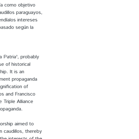
nía como objetivo
audillos paraguayos,
endíalos intereses
 pasado según la
 Patria', probably
 of historical
ip. It is an
rnment propaganda
gnification of
os and Francisco
 Triple Alliance
propaganda.
torship aimed to
 caudillos, thereby
the interests of the