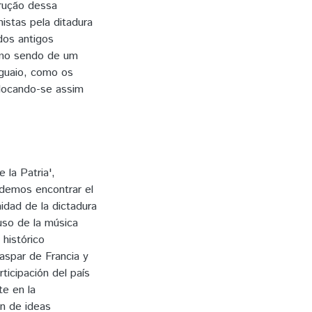
trução dessa
istas pela ditadura
dos antigos
como sendo de um
aguaio, como os
olocando-se assim
 la Patria',
demos encontrar el
midad de la dictadura
uso de la música
histórico
aspar de Francia y
ticipación del país
te en la
n de ideas