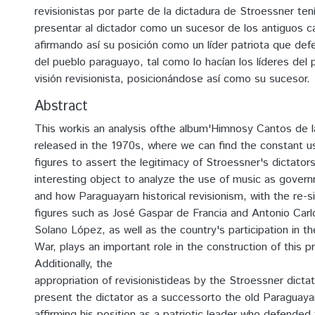
revisionistas por parte de la dictadura de Stroessner te
presentar al dictador como un sucesor de los antiguos c
afirmando así su posición como un líder patriota que def
del pueblo paraguayo, tal como lo hacían los líderes del
visión revisionista, posicionándose así como su sucesor.
Abstract
This workis an analysis ofthe album'Himnosy Cantos de la
released in the 1970s, where we can find the constant use
figures to assert the legitimacy of Stroessner's dictatorsh
interesting object to analyze the use of music as gove
and how Paraguayarn historical revisionism, with the re-si
figures such as José Gaspar de Francia and Antonio Carl
Solano López, as well as the country's participation in the
War, plays an important role in the construction of this 
Additionally, the
appropriation of revisionistideas by the Stroessner dicta
present the dictator as a successorto the old Paraguayan
affirming his position as a patriotic leader who defended 