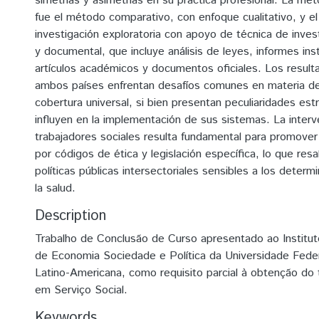
simetrías y asimetrías en su práctica profesional. La met
fue el método comparativo, con enfoque cualitativo, y el
investigación exploratoria con apoyo de técnica de invest
y documental, que incluye análisis de leyes, informes inst
artículos académicos y documentos oficiales. Los result
ambos países enfrentan desafíos comunes en materia de
cobertura universal, si bien presentan peculiaridades est
influyen en la implementación de sus sistemas. La interv
trabajadores sociales resulta fundamental para promover
por códigos de ética y legislación específica, lo que resa
políticas públicas intersectoriales sensibles a los determ
la salud.
Description
Trabalho de Conclusão de Curso apresentado ao Institu
de Economia Sociedade e Política da Universidade Feder
Latino-Americana, como requisito parcial à obtenção do t
em Serviço Social.
Keywords