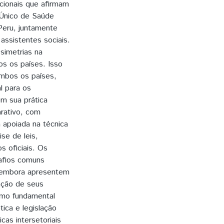
ucionais que afirmam
 Único de Saúde
Peru, juntamente
assistentes sociais.
ssimetrias na
os os países. Isso
ambos os países,
l para os
em sua prática
arativo, com
a apoiada na técnica
se de leis,
s oficiais. Os
afios comuns
l, embora apresentem
tação de seus
omo fundamental
ica e legislação
cas intersetoriais