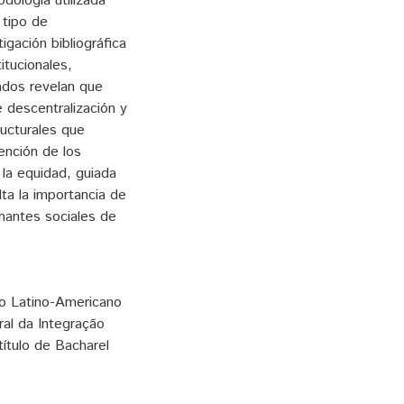
odología utilizada
 tipo de
igación bibliográfica
itucionales,
ados revelan que
 descentralización y
ructurales que
ención de los
 la equidad, guiada
lta la importancia de
inantes sociales de
to Latino-Americano
al da Integração
ítulo de Bacharel