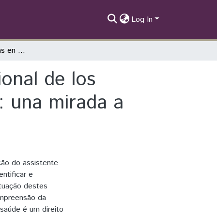
Log In
Simetrías y asimetrías en el ejercicio profesional de los trabajadores sociales en la política de salud: una mirada a Brasil y Perú
ional de los
d: una mirada a
ção do assistente
ntificar e
atuação destes
compreensão da
saúde é um direito