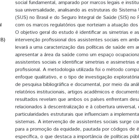
social fundamental, amparado por marcos legais e instit
sua universalidade, analisando as estruturas do Sistema
(SUS) no Brasil e do Seguro Integral de Saúde (SIS) no 
l
com os marcos regulatórios que norteiam a atuação dos 
O objetivo geral do estudo é identificar as simetrias e a
KB)
intervenção profissional dos assistentes sociais em amb
levará a uma caracterização das políticas de saúde em 
apresentar a área da saúde como um espaço ocupaciona
assistentes sociais e identificar simetrias e assimetrias 
profissional. A metodologia utilizada foi o método comp
enfoque qualitativo, e o tipo de investigação exploratóri
de pesquisa bibliográfica e documental, por meio da análi
relatórios institucionais, artigos acadêmicos e documento
resultados revelam que ambos os países enfrentam des
relacionados à descentralização e à cobertura universa
particularidades estruturais que influenciam a implemen
sistemas. A intervenção de assistentes sociais surge c
para a promoção da equidade, pautada por códigos de ét
específica, o que destaca a importância de políticas públi