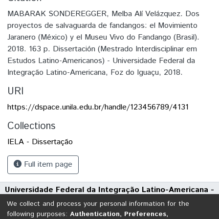
MABARAK SONDEREGGER, Melba Alí Velázquez. Dos
proyectos de salvaguarda de fandangos: el Movimiento
Jaranero (México) y el Museu Vivo do Fandango (Brasil).
2018. 163 p. Dissertación (Mestrado Interdisciplinar em
Estudos Latino-Americanos) - Universidade Federal da
Integração Latino-Americana, Foz do Iguaçu, 2018.
URI
https://dspace.unila.edu.br/handle/123456789/4131
Collections
IELA - Dissertação
Full item page
Universidade Federal da Integração Latino-Americana -
UNILA
We collect and process your personal information for the
Avenida Tarquínio Joslin dos Santos, 1000 - Polo Universitário
following purposes:
Authentication, Preferences,