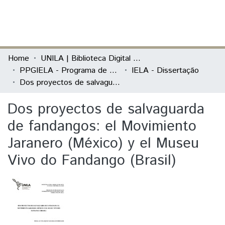
(current)
Log In
Communities & Collections
Home
UNILA | Biblioteca Digital de Dissertações e Teses
PPGIELA - Programa de Pós-Graduação Interdisciplinar em Estudos Latino-Americanos
IELA - Dissertação
All of DSpace
Dos proyectos de salvaguarda de fandangos: el Movimiento Jaranero (México) y el Museu Vivo do Fandango (Brasil)
Statistics
Dos proyectos de salvaguarda
de fandangos: el Movimiento
Jaranero (México) y el Museu
Vivo do Fandango (Brasil)