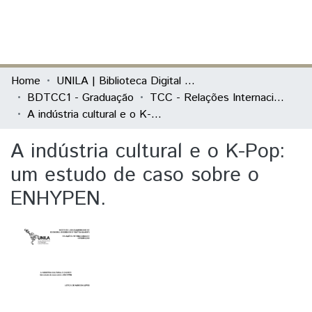
(current)
Log In
Communities & Collections
Home
UNILA | Biblioteca Digital de Trabalhos de Conclusão de Curso
BDTCC1 - Graduação
TCC - Relações Internacionais e Integração
All of DSpace
A indústria cultural e o K-Pop: um estudo de caso sobre o ENHYPEN.
Statistics
A indústria cultural e o K-Pop:
um estudo de caso sobre o
ENHYPEN.