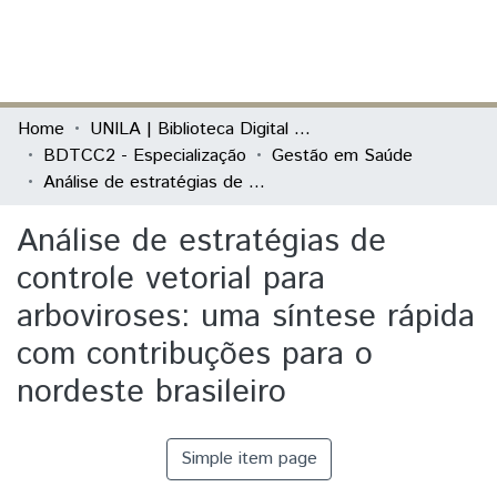
(current)
Log In
Communities & Collections
Home
UNILA | Biblioteca Digital de Trabalhos de Conclusão de Curso
BDTCC2 - Especialização
Gestão em Saúde
All of DSpace
Análise de estratégias de controle vetorial para arboviroses: uma síntese rápida com contribuções para o nordeste brasileiro
Statistics
Análise de estratégias de
controle vetorial para
arboviroses: uma síntese rápida
com contribuções para o
nordeste brasileiro
Simple item page