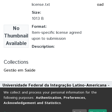
license.txt
oad
Size:
1013 B
Format:
No
Item-specific license agreed
Thumbnail
upon to submission
Available
Description:
Collections
Gestão em Saúde
Universidade Federal da Integração Latino-Americana -
UNILA
We collect and process your personal information for the
Avenida Tarquínio Joslin dos Santos, 1000 - Polo Universitário
following purposes:
Authentication, Preferences,
Acknowledgement and Statistics
.
CEP: 85870-650 | Foz do Iguaçu - Paraná
DSpace software
copyright © 2002-2026
LYRASIS