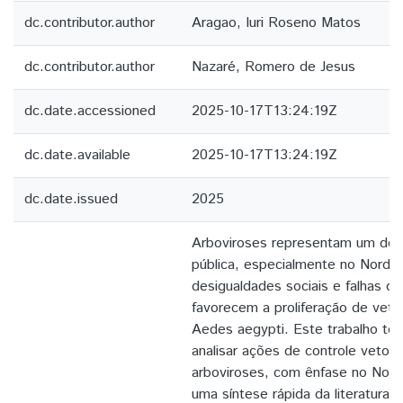
dc.contributor.author
Aragao, Iuri Roseno Matos
dc.contributor.author
Nazaré, Romero de Jesus
dc.date.accessioned
2025-10-17T13:24:19Z
dc.date.available
2025-10-17T13:24:19Z
dc.date.issued
2025
Arboviroses representam um desa
pública, especialmente no Nordes
desigualdades sociais e falhas de 
favorecem a proliferação de veto
Aedes aegypti. Este trabalho te
analisar ações de controle vetoria
arboviroses, com ênfase no Nord
uma síntese rápida da literatura 