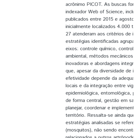
acrônimo PICOT. As buscas foram
indexador Web of Science, inclu
publicados entre 2015 e agosto 
inicialmente localizados 4.000 tr
27 atenderam aos critérios de in
estratégias identificadas agrupa
eixos: controle químico, controle 
ambiental, métodos mecânicos e f
inovadoras e abordagens integra
que, apesar da diversidade de in
efetividade depende da adequaçã
locais e da integração entre vigilâ
epidemiológica, entomológica, pol
de forma central, gestão em saú
planejar, coordenar e implementa
território. Ressalta-se ainda que 
estratégias analisadas se refere 
(mosquitos), não sendo encontr
relacionados a outros artrópodes