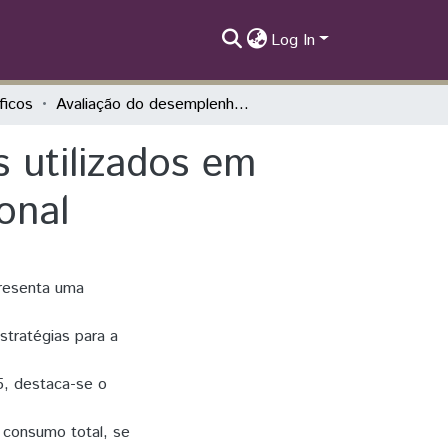
Log In
íficos
Avaliação do desemplenho térmico de perfis utilizados em fachadas por meio de simulação computacional
 utilizados em
onal
presenta uma
 estratégias para a
5, destaca-se o
 consumo total, se