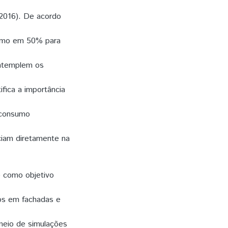
 2016). De acordo
sumo em 50% para
ntemplem os
fica a importância
 consumo
ciam diretamente na
e como objetivo
os em fachadas e
meio de simulações