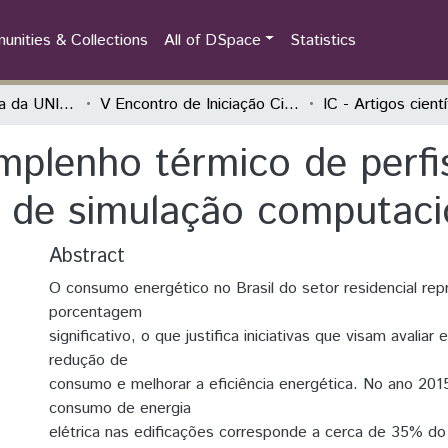
nities & Collections
All of DSpace
Statistics
Iniciação Científica da UNILA (IC)
V Encontro de Iniciação Científica e I Encontro Anual de Iniciação ao Desenvolvimento Tecnológico e Inovação
IC - Artigos cient
mplenho térmico de perfis
 de simulação computaci
Abstract
O consumo energético no Brasil do setor residencial re
porcentagem
significativo, o que justifica iniciativas que visam avaliar
redução de
consumo e melhorar a eficiência energética. No ano 201
consumo de energia
elétrica nas edificações corresponde a cerca de 35% do