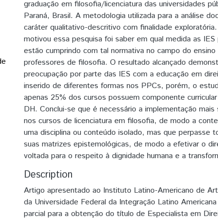
graduação em filosofia/licenciatura das universidades pú
Paraná, Brasil. A metodologia utilizada para a análise do
caráter qualitativo-descritivo com finalidade exploratóri
motivou essa pesquisa foi saber em qual medida as IES 
estão cumprindo com tal normativa no campo do ensino
de
professores de filosofia. O resultado alcançado demons
preocupação por parte das IES com a educação em dire
inserido de diferentes formas nos PPCs, porém, o estu
apenas 25% dos cursos possuem componente curricular 
DH. Conclui-se que é necessário a implementação mais
nos cursos de licenciatura em filosofia, de modo a cont
uma disciplina ou conteúdo isolado, mas que perpasse to
suas matrizes epistemológicas, de modo a efetivar o di
voltada para o respeito à dignidade humana e a transfor
Description
Artigo apresentado ao Instituto Latino-Americano de Arte
da Universidade Federal da Integração Latino Americana
parcial para a obtenção do título de Especialista em Di