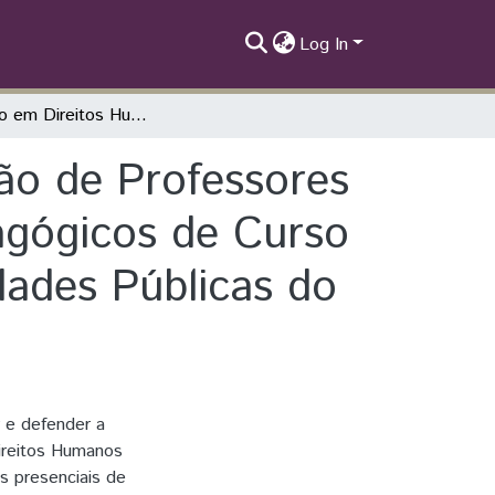
Log In
Educação em Direitos Humanos na Formação de Professores de Filosofia: uma Análise dos Projetos Pedagógicos de Curso das Licenciaturas em Filosofia nas Universidades Públicas do Paraná
o de Professores
dagógicos de Curso
dades Públicas do
r e defender a
Direitos Humanos
 presenciais de