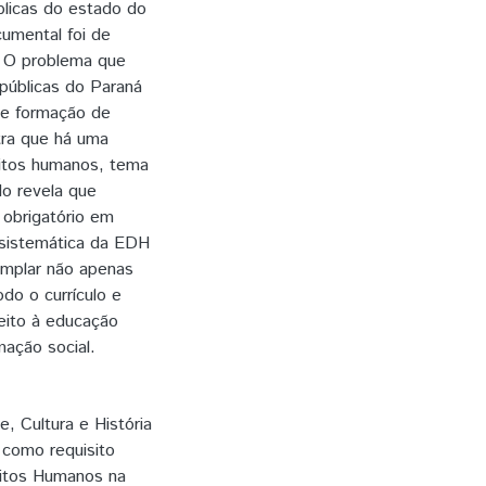
blicas do estado do
cumental foi de
a. O problema que
públicas do Paraná
 e formação de
tra que há uma
itos humanos, tema
do revela que
obrigatório em
 sistemática da EDH
emplar não apenas
do o currículo e
reito à educação
mação social.
, Cultura e História
 como requisito
reitos Humanos na