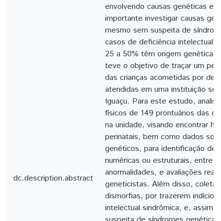
envolvendo causas genéticas e a
importante investigar causas gen
mesmo sem suspeita de síndrome
casos de deficiência intelectual 
25 a 50% têm origem genética. O
teve o objetivo de traçar um perf
das crianças acometidas por defic
atendidas em uma instituição soc
Iguaçu. Para este estudo, analis
físicos de 149 prontuários das cr
na unidade, visando encontrar his
perinatais, bem como dados sob
genéticos, para identificação d
numéricas ou estruturais, entre o
anormalidades, e avaliações real
dc.description.abstract
geneticistas. Além disso, coleta
dismorfias, por trazerem indícios 
intelectual sindrômica, e, assim, v
suspeita de síndromes genéticas