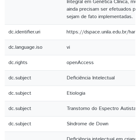
Integral em Genética Clínica, mu
ainda precisam ser efetuados para
sejam de fato implementadas.
dc.identifier.uri
https://dspace.unila.edu.br/ha
dc.language.iso
vi
dc.rights
openAccess
dc.subject
Deficiência Intelectual
dc.subject
Etiologia
dc.subject
Transtorno do Espectro Autista 
dc.subject
Síndrome de Down
Deficiência intelectual em criança