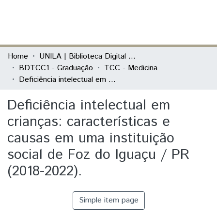
(current)
Log In
Communities & Collections
Home
UNILA | Biblioteca Digital de Trabalhos de Conclusão de Curso
BDTCC1 - Graduação
TCC - Medicina
All of DSpace
Deficiência intelectual em crianças: características e causas em uma instituição social de Foz do Iguaçu / PR (2018-2022).
Statistics
Deficiência intelectual em
crianças: características e
causas em uma instituição
social de Foz do Iguaçu / PR
(2018-2022).
Simple item page