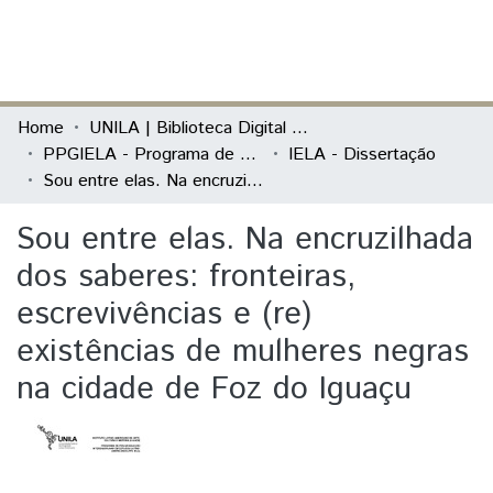
(current)
Log In
Communities & Collections
Home
UNILA | Biblioteca Digital de Dissertações e Teses
PPGIELA - Programa de Pós-Graduação Interdisciplinar em Estudos Latino-Americanos
IELA - Dissertação
All of DSpace
Sou entre elas. Na encruzilhada dos saberes: fronteiras, escrevivências e (re) existências de mulheres negras na cidade de Foz do Iguaçu
Statistics
Sou entre elas. Na encruzilhada
dos saberes: fronteiras,
escrevivências e (re)
existências de mulheres negras
na cidade de Foz do Iguaçu