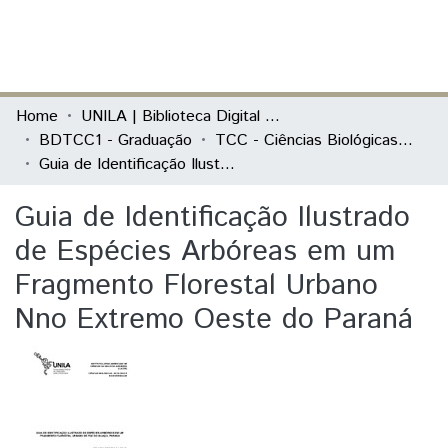
(current)
Log In
Communities & Collections
Home
UNILA | Biblioteca Digital de Trabalhos de Conclusão de Curso
BDTCC1 - Graduação
TCC - Ciências Biológicas - Ecologia e Biodiversidade
All of DSpace
Guia de Identificação Ilustrado de Espécies Arbóreas em um Fragmento Florestal Urbano Nno Extremo Oeste do Paraná
Statistics
Guia de Identificação Ilustrado
de Espécies Arbóreas em um
Fragmento Florestal Urbano
Nno Extremo Oeste do Paraná