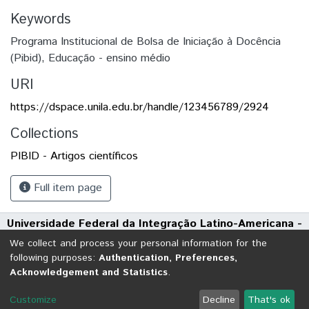
Keywords
Programa Institucional de Bolsa de Iniciação à Docência
(Pibid)
,
Educação - ensino médio
URI
https://dspace.unila.edu.br/handle/123456789/2924
Collections
PIBID - Artigos científicos
Full item page
Universidade Federal da Integração Latino-Americana -
UNILA
We collect and process your personal information for the
Avenida Tarquínio Joslin dos Santos, 1000 - Polo Universitário
following purposes:
Authentication, Preferences,
Acknowledgement and Statistics
.
CEP: 85870-650 | Foz do Iguaçu - Paraná
DSpace software
copyright © 2002-2026
LYRASIS
Customize
Decline
That's ok