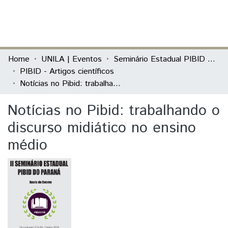
(current)
Log In
Communities & Collections
Home
UNILA | Eventos
Seminário Estadual PIBID do Paraná: tecendo saberes (PIBID)
PIBID - Artigos científicos
All of DSpace
Notícias no Pibid: trabalhando o discurso midiático no ensino médio
Statistics
Notícias no Pibid: trabalhando o
discurso midiático no ensino
médio