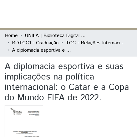
(current)
Log In
Communities & Collections
Home
UNILA | Biblioteca Digital de Trabalhos de Conclusão de Curso
BDTCC1 - Graduação
TCC - Relações Internacionais e Integração
All of DSpace
A diplomacia esportiva e suas implicações na política internacional: o Catar e a Copa do Mundo FIFA de 2022.
Statistics
A diplomacia esportiva e suas
implicações na política
internacional: o Catar e a Copa
do Mundo FIFA de 2022.