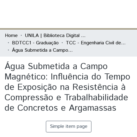
(current)
Log In
Communities & Collections
Home
UNILA | Biblioteca Digital de Trabalhos de Conclusão de Curso
BDTCC1 - Graduação
TCC - Engenharia Civil de Infraestrutura
All of DSpace
Água Submetida a Campo Magnético: Influência do Tempo de Exposição na Resistência à Compressão e Trabalhabilidade de Concretos e Argamassas
Statistics
Água Submetida a Campo
Magnético: Influência do Tempo
de Exposição na Resistência à
Compressão e Trabalhabilidade
de Concretos e Argamassas
Simple item page