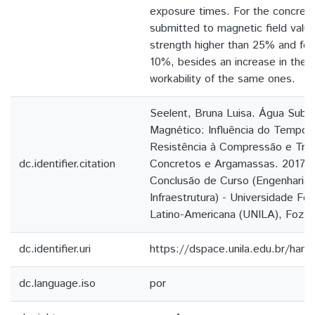
exposure times. For the concrete
submitted to magnetic field valu
strength higher than 25% and for
10%, besides an increase in the v
workability of the same ones.
Seelent, Bruna Luisa. Água Sub
Magnético: Influência do Tempo 
Resistência à Compressão e Trab
dc.identifier.citation
Concretos e Argamassas. 2017. 5
Conclusão de Curso (Engenharia C
Infraestrutura) - Universidade Fe
Latino-Americana (UNILA), Foz d
dc.identifier.uri
https://dspace.unila.edu.br/ha
dc.language.iso
por