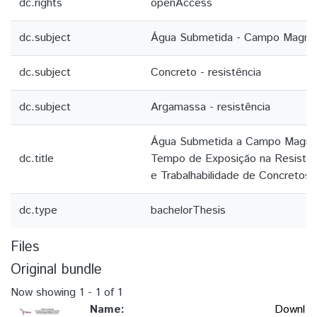
dc.rights
openAccess
dc.subject
Água Submetida - Campo Magné
dc.subject
Concreto - resistência
dc.subject
Argamassa - resistência
Água Submetida a Campo Magnéti
dc.title
Tempo de Exposição na Resistê
e Trabalhabilidade de Concretos
dc.type
bachelorThesis
Files
Original bundle
Now showing
1 - 1 of 1
Name:
Downl