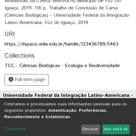
Ambientais da Coleta Seletiva no Município de Foz Do
Iguaçu. 2019. 116 p. Trabalho de Conclusão de Curso
(Ciências Biológicas) – Universidade Federal da Integração
Latino-Americana, Foz do Iguaçu, 2019
URI
https://dspace.unila.edu.br/handle/123456789/5463
Collections
TCC - Ciências Biológicas - Ecologia e Biodiversidade
Full item page
Universidade Federal da Integração Latino-Americana -
UNILA
Coletamos e processamos suas informações pessoais para os
Avenida Tarquínio Joslin dos Santos, 1000 - Polo Universitário
seguintes propósitos:
Autenticação, Preferências,
Reconhecimento e Estatísticas
.
CEP: 85870-650 | Foz do Iguaçu - Paraná
DSpace software
copyright © 2002-2026
LYRASIS
Customizar
Recusar
Isso está ok
Cookie settings
Send Feedback