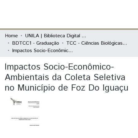
(current)
Log In
Communities & Collections
Home
UNILA | Biblioteca Digital de Trabalhos de Conclusão de Curso
BDTCC1 - Graduação
TCC - Ciências Biológicas - Ecologia e Biodiversidade
All of DSpace
Impactos Socio-Econômico-Ambientais da Coleta Seletiva no Município de Foz Do Iguaçu
Statistics
Impactos Socio-Econômico-
Ambientais da Coleta Seletiva
no Município de Foz Do Iguaçu